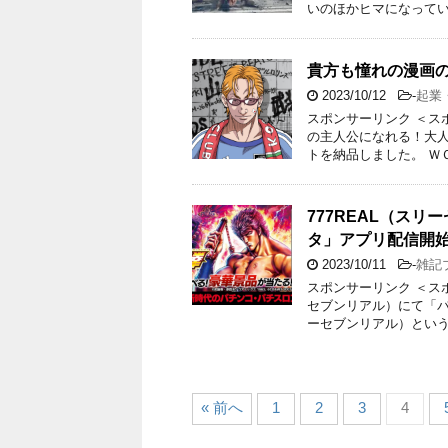
いのほかヒマになってい
貴方も憧れの漫画
2023/10/12
-
起業
スポンサーリンク ＜ス
の主人公になれる！大人
トを納品しました。 Ｗ
777REAL（ス
タ」アプリ配信開
2023/10/11
-
雑記
スポンサーリンク ＜スポ
セブンリアル）にて「バ
ーセブンリアル）という
« 前へ
1
2
3
4