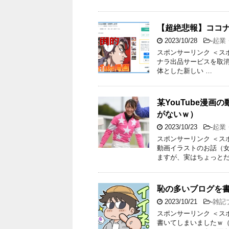
【超絶悲報】ココ
2023/10/28
-
起業
スポンサーリンク ＜ス
ナラ出品サービスを取消し
体とした新しい …
某YouTube漫
がないｗ）
2023/10/23
-
起業
スポンサーリンク ＜スポ
動画イラストのお話（女
ますが、実はちょっとだ
恥の多いブログを
2023/10/21
-
雑記
スポンサーリンク ＜ス
書いてしまいましたｗ（