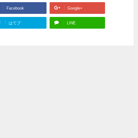
Facebook
Google+
!
はてブ
LINE