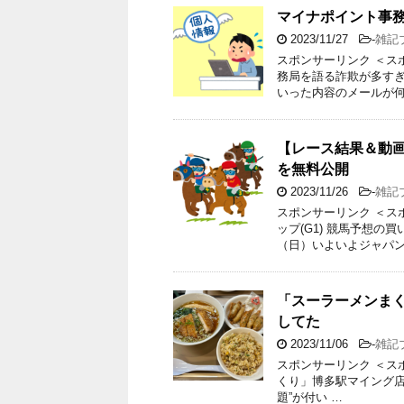
マイナポイント事
2023/11/27
-
雑記
スポンサーリンク ＜ス
務局を語る詐欺が多すぎ
いった内容のメールが何
【レース結果＆動画
を無料公開
2023/11/26
-
雑記
スポンサーリンク ＜スポ
ップ(G1) 競馬予想の
（日）いよいよジャパン
「スーラーメンま
してた
2023/11/06
-
雑記
スポンサーリンク ＜ス
くり」博多駅マイング店
題”が付い …