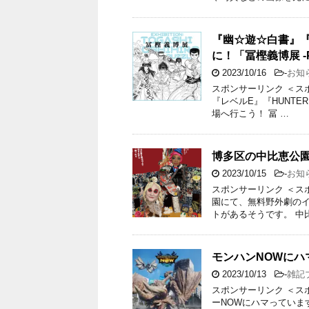
『幽☆遊☆白書』『
に！「冨樫義博展 -
2023/10/16
-
お知
スポンサーリンク ＜ス
『レベルE』『HUNTER
場へ行こう！ 冨 …
博多区の中比恵公
2023/10/15
-
お知
スポンサーリンク ＜ス
園にて、無料野外劇のイ
トがあるそうです。 中
モンハンNOWにハ
2023/10/13
-
雑記
スポンサーリンク ＜ス
ーNOWにハマっていま