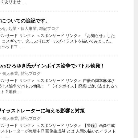
くありませ …
件についての追記です。
らせ
,
起業・個人事業
,
雑記ブログ
ポンサード リンク＞ ＜スポンサード リンク＞ 「お知らせ」した
 コスギです。久しぶりにガールズイラストを描いてみました。
 ヘッドフ …
vsひろゆき氏がインボイス論争でバトル勃発！
・個人事業
,
雑記ブログ
ポンサード リンク＞ ＜スポンサード リンク＞ 声優の岡本麻弥さ
ボイス論争でバトル勃発！ 「【インボイス】廃業に追い込まれる？
ト？消費 …
がイラストレーターに与える影響と対策
・個人事業
,
雑記ブログ
ポンサード リンク＞ ＜スポンサード リンク＞ 【警鐘】画像生成
ストレーターが急増中!? 画像生成AI とは 人間の描いたイラスト
、 …