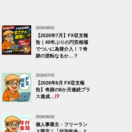
2026/08/02
【2026年7月】FX収支報
告｜40年ぶりの円安相場
でついに為替介入！？奇
跡の逆転なるか…？
2026/07/02
【2026年6月 FX収支報
告】奇跡の6か月連続プラ
ス達成…
2026/06/02
個人事業主・フリーラン
ス限定！「付加年金」と