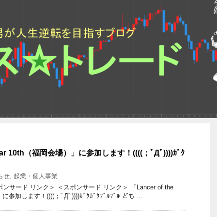
 Year 10th（福岡会場）」に参加します！((((；ﾟДﾟ))))ｶﾞｸ
らせ
,
起業・個人事業
サード リンク＞ ＜スポンサード リンク＞ 「Lancer of the
に参加します！((((；ﾟДﾟ))))ｶﾞｸｶﾞｸﾌﾞﾙﾌﾞﾙ ども …