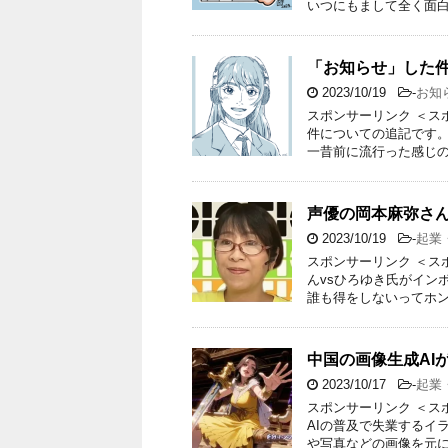
いつにもまして全く面白
「お知らせ」した
2023/10/19
-
お知
スポンサーリンク ＜ス
件についての追記です。
一昔前に流行った感じの
声優の岡本麻弥さん
2023/10/19
-
起業
スポンサーリンク ＜ス
んvsひろゆき氏がイン
誰も得をしないってホン
中国の画像生成AI
2023/10/17
-
起業
スポンサーリンク ＜ス
AIの普及で失業するイラ
や写真などの画像を元に