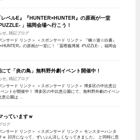
レベルE』『HUNTER×HUNTER』の原画が一堂
PUZZLE- 」福岡会場へ行こう！
らせ
,
雑記ブログ
ポンサード リンク＞ ＜スポンサード リンク＞ 『幽☆遊☆白書』
×HUNTER』の原画が一堂に！「冨樫義博展 -PUZZLE- 」福岡会
園にて「炎の鳥」無料野外劇イベント開催中！
らせ
,
雑記ブログ
ポンサード リンク＞ ＜スポンサード リンク＞ 博多区の中比恵公
ベントが開催中！ 博多区の中比恵公園にて、無料野外劇のイベン
比恵公園は …
マっていますｗ
ブログ
ポンサード リンク＞ ＜スポンサード リンク＞ モンスターハンタ
すｗ 10月になって、ずいぶん涼しくなってきました。 と同時に思