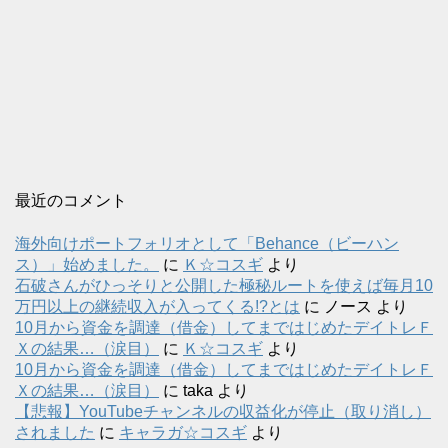
最近のコメント
海外向けポートフォリオとして「Behance（ビーハン
ス）」始めました。
に
Ｋ☆コスギ
より
石破さんがひっそりと公開した極秘ルートを使えば毎月10
万円以上の継続収入が入ってくる!?とは
に
ノース
より
10月から資金を調達（借金）してまではじめたデイトレＦ
Ｘの結果…（涙目）
に
Ｋ☆コスギ
より
10月から資金を調達（借金）してまではじめたデイトレＦ
Ｘの結果…（涙目）
に
taka
より
【悲報】YouTubeチャンネルの収益化が停止（取り消し）
されました
に
キャラガ☆コスギ
より