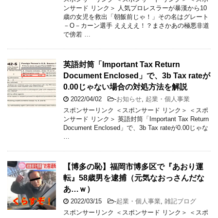
ンサード リンク＞ 人気プロレスラーが暴漢から10
歳の女児を救出「朝飯前じゃ！」その名はグレート
－O－カーン選手 ええええ！？まさかあの極悪非道
で傍若 …
英語封筒「Important Tax Return
Document Enclosed」で、3b Tax rateが
0.00じゃない場合の対処方法を解説
2022/04/02
-
お知らせ
,
起業・個人事業
スポンサーリンク ＜スポンサード リンク＞ ＜スポ
ンサード リンク＞ 英語封筒「Important Tax Return
Document Enclosed」で、3b Tax rateが0.00じゃな
…
【博多の恥】福岡市博多区で『あおり運
転』58歳男を逮捕（元気なおっさんだな
あ…ｗ）
2022/03/15
-
起業・個人事業
,
雑記ブログ
スポンサーリンク ＜スポンサード リンク＞ ＜スポ