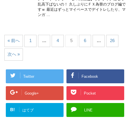
乱高下ぱないの！ 久しぶりにＦＸ為替のブログ編で
すｗ 最近はずっとマイペースでデイトレしたり、マ
ンガ …
« 前へ
1
…
4
5
6
…
26
次へ »
Twitter
Facebook
Google+
Pocket
B!
はてブ
LINE