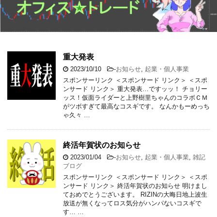
重大発表
2023/10/10
-
お知らせ
,
起業・個人事業
スポンサーリンク ＜スポンサード リンク＞ ＜スポ
ンサード リンク＞ 重大発表…ですッッ！ チョリー
ッス！仮面ライダーと上野樹里ちゃんのコラボＣＭ
がツボすぎて最高なコスギです。 なんかもーめっち
ゃ久々 …
終活年賀状のお知らせ
2023/01/04
-
お知らせ
,
起業・個人事業
,
雑記
ブログ
スポンサーリンク ＜スポンサード リンク＞ ＜スポ
ンサード リンク＞ 終活年賀状のお知らせ 明けまし
ておめでとうございます。 RIZINの大晦日地上波生
放送が無くなってロス気分がハンパないコスギで
す… …