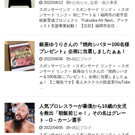
2022/04/12
-
お知らせ
,
起業・個人事業
スポンサーリンク ＜スポンサード リンク＞ ＜スポ
ンサード リンク＞ 街にアートを！福岡市の若手芸
術家育成プロジェクト『Fukuoka Art Next』アーテ
ィスト支援事業始動！ 【注目】福岡市在住 …
銀座ゆうりさんの『焼肉シバター100名様
プレゼント』企画に当選しましたぁぁ！
2022/04/06
-
雑記ブログ
スポンサーリンク ＜スポンサード リンク＞ ＜スポ
ンサード リンク＞ 銀座ゆうりさんの『焼肉シバタ
ーを100名様にプレゼント』企画に当選しましたぁ
ぁ！ 【ご報告です】美人ホステスの投資系YouTube
…
人気プロレスラーが暴漢から10歳の女児
を救出「朝飯前じゃ！」その名はグレー
ト－O－カーン選手
2022/04/05
-
雑記ブログ
スポンサーリンク ＜スポンサード リンク＞ ＜スポ