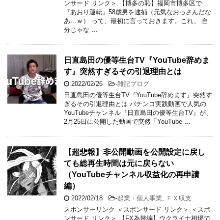
ンサード リンク＞ 【博多の恥】福岡市博多区で
『あおり運転』58歳男を逮捕（元気なおっさんだな
あ…ｗ） って、最初に言っておきます。これ、 自
分じゃな …
日直島田の優等生台TV『YouTube辞めま
す』突然すぎるその引退理由とは
2022/02/26
-
雑記ブログ
日直島田の優等生台TV『YouTube辞めます』突然す
ぎるその引退理由とは パチンコ実践動画で人気の
YouTubeチャンネル『日直島田の優等生台TV』が、
2月25日に公開した動画で突然「YouTube …
【超悲報】非公開動画を公開設定に戻し
ても総再生時間は元に戻らない
（YouTubeチャンネル収益化の再申請
編）
2022/02/18
-
起業・個人事業
,
ＦＸ収支
スポンサーリンク ＜スポンサード リンク＞ ＜スポ
ンサード リンク＞ 【FX為替編】ウクライナ相場で