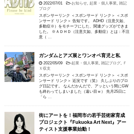
2022/07/01
-
お知らせ
,
起業・個人事業
,
雑記
ブログ
スポンサーリンク ＜スポンサード リンク＞ ＜スポ
ンサード リンク＞ 告知です。 ADHD（注意欠如、
多動症※）をモチーフにした、関連グッズができま
した。 ※ＡＤＨＤ（注意欠如、多動症）とは：不注
意（ …
ガンダムとアズ展とワンオペ育児と私
2022/05/09
-
起業・個人事業
,
雑記ブログ
,
Ｆ
Ｘ収支
スポンサーリンク ＜スポンサード リンク＞ ＜スポ
ンサード リンク＞ 近況です（笑） 久しぶりのブロ
グ日記です。 なんだかんだで、アッという間にGW
も終わってしまいました（遠い目ｗ） 先月25日に
「ら …
街にアートを！福岡市の若手芸術家育成
プロジェクト『Fukuoka Art Next』アー
ティスト支援事業始動！