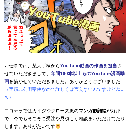
お仕事では、某大手様から
YouTube動画の作画を担当
さ
せていただきまして、
年間100本以上ものYouTube漫画動
画
を描かせていただきました。ありがとうございました
（実績非公開案件なので詳しくは言えないんですけどね…
ｗ）
ココナラではカイジやクローズ風の
マンガ似顔絵
が好評
で、今でもそこそこ受注や見積もり相談をいただけてたり
します。ありがたいです