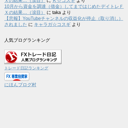
Ｘの結果…（涙目）
に
Ｋ☆コスギ
より
10月から資金を調達（借金）してまではじめたデイトレＦ
Ｘの結果…（涙目）
に
taka
より
【悲報】YouTubeチャンネルの収益化が停止（取り消し）
されました
に
キャラガ☆コスギ
より
人気ブログランキング
トレード日記ランキング
にほんブログ村