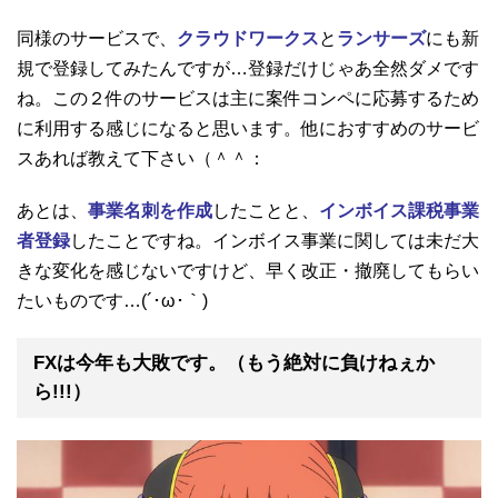
同様のサービスで、
クラウドワークス
と
ランサーズ
にも新
規で登録してみたんですが…登録だけじゃあ全然ダメです
ね。この２件のサービスは主に案件コンペに応募するため
に利用する感じになると思います。他におすすめのサービ
スあれば教えて下さい（＾＾：
あとは、
事業名刺を作成
したことと、
インボイス課税事業
者登録
したことですね。インボイス事業に関しては未だ大
きな変化を感じないですけど、早く改正・撤廃してもらい
たいものです…(´･ω･｀)
FXは今年も大敗です。（もう絶対に負けねぇか
ら!!!）