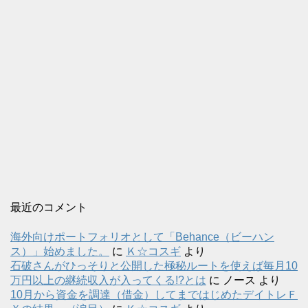
最近のコメント
海外向けポートフォリオとして「Behance（ビーハン
ス）」始めました。
に
Ｋ☆コスギ
より
石破さんがひっそりと公開した極秘ルートを使えば毎月10
万円以上の継続収入が入ってくる!?とは
に
ノース
より
10月から資金を調達（借金）してまではじめたデイトレＦ