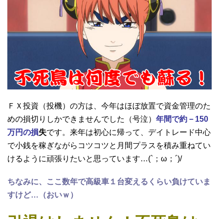
ＦＸ投資（投機）の方は、今年はほぼ放置で資金管理のた
めの損切りしかできませんでした（号泣）
年間で約－150
万円の損
失
です。来年は初心に帰って、デイトレード中心
で小銭を稼ぎながらコツコツと月間プラスを積み重ねてい
けるように頑張りたいと思っています…(`；ω；´)/
ちなみに、ここ数年で高級車１台変えるくらい負けていま
すけど…（おいｗ）