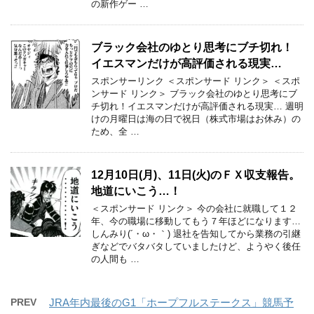
の新作ゲー …
ブラック会社のゆとり思考にブチ切れ！
イエスマンだけが高評価される現実…
スポンサーリンク ＜スポンサード リンク＞ ＜スポ
ンサード リンク＞ ブラック会社のゆとり思考にブ
チ切れ！イエスマンだけが高評価される現実… 週明
けの月曜日は海の日で祝日（株式市場はお休み）の
ため、全 …
12月10日(月)、11日(火)のＦＸ収支報告。
地道にいこう…！
＜スポンサード リンク＞ 今の会社に就職して１２
年、今の職場に移動してもう７年ほどになります…
しんみり(´・ω・｀) 退社を告知してから業務の引継
ぎなどでバタバタしていましたけど、ようやく後任
の人間も …
PREV
JRA年内最後のG1「ホープフルステークス」競馬予