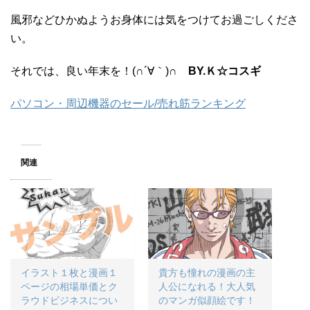
風邪などひかぬようお身体には気をつけてお過ごしくださ
い。
それでは、良い年末を！(∩´∀｀)∩
BY.Ｋ☆コスギ
パソコン・周辺機器のセール/売れ筋ランキング
関連
イラスト１枚と漫画１
貴方も憧れの漫画の主
ページの相場単価とク
人公になれる！大人気
ラウドビジネスについ
のマンガ似顔絵です！