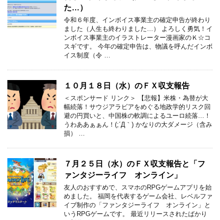
た…）
令和６年度、インボイス事業主の確定申告が終わり
ました（人生も終わりました…） よろしく勇気！イ
ンボイス事業主のイラストレーター漫画家のＫ☆コ
スギです。 今年の確定申告は、物議を呼んだインボ
イス制度（令 …
１０月１８日（水）のＦＸ収支報告
＜スポンサード リンク＞ 【悲報】米株・為替が大
幅続落！サウジアラビアをめぐる地政学的リスク回
避の円買いと、中国株の軟調によるユーロ続落…！
うわああぁぁん！(;´Д｀) かなりの大ダメージ（含み
損） …
７月２５日（水）のＦＸ収支報告と「フ
ァンタジーライフ オンライン」
友人のおすすめで、スマホのRPGゲームアプリを始
めました。 福岡を代表するゲーム会社、レベルファ
イブ制作の「ファンタジーライフ オンライン」と
いうRPGゲームです。 最近リリースされたばかり