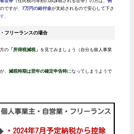
者世帯
（住民税均等割のみ課税される世帯）の方は、
例
のですが、
7万円の給付金
が支給されるので安心して下さ
す。
・フリーランスの場合
方の
「所得税減税」
を見てみましょう（自分も個人事業
が、
減税時期は翌年の確定申告時
になってしまうようで