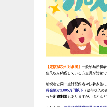
【定額減税の対象者】
一般給与所得者
住民税を納税している方全員が対象で
納税者と同一生計配偶者や扶養家族に
得金額が1,805万円以下
（給与収入のみ
った
所得制限
もありますが、ほとんど