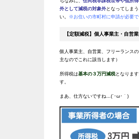
ちなみに、
住民税非課税世帯や低所得
外として減税の対象外
となってしまう
い。
※お住いの市町村に申請が必要で
【定額減税】個人事業主・自営業
個人事業主、自営業、フリーランスの
主なのでこれに該当します）
所得税は
基本の３万円減税
となります
す。
まあ、仕方ないですね…(´･ω･｀)