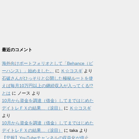
最近のコメント
海外向けポートフォリオとして「Behance（ビ
ーハンス）」始めました。
に
Ｋ☆コスギ
より
石破さんがひっそりと公開した極秘ルートを使
えば毎月10万円以上の継続収入が入ってくる!?
とは
に
ノース
より
10月から資金を調達（借金）してまではじめた
デイトレＦＸの結果…（涙目）
に
Ｋ☆コスギ
より
10月から資金を調達（借金）してまではじめた
デイトレＦＸの結果…（涙目）
に
taka
より
【悲報】YouTubeチャンネルの収益化が停止