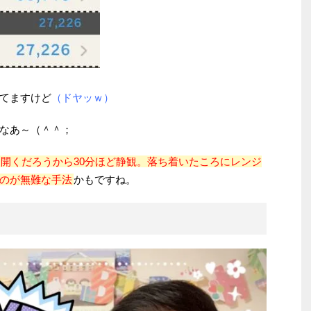
てますけど
（ドヤッｗ）
なあ～（＾＾；
開くだろうから30分ほど静観。落ち着いたころにレンジ
のが無難な手法
かもですね。