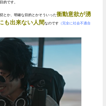
目的です。
衝動意欲が湧
切とか、明確な目的とかそういった
にも出来ない人間
なのです
（完全に社会不適合