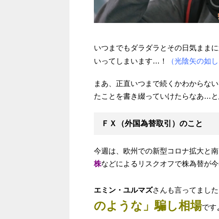
いつまでもダラダラとその日気ままに
いってしまいます…！
（光陰矢の如し
まあ、正直いつまで続くかわからない
たことを書き綴っていけたらなあ…と
ＦＸ（外国為替取引）のこと
今週は、欧州での新型コロナ拡大と南
株
などによるリスクオフで株為替が今
エミン・ユルマズ
さんも言ってました
のような」騙し相場
です