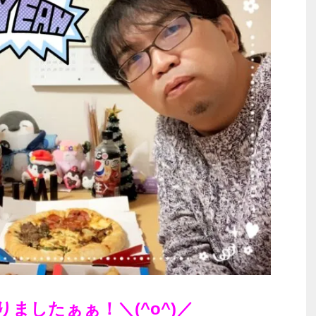
ましたぁぁ！＼(^o^)／