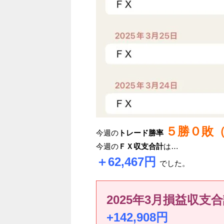
５勝０敗
今週の
トレード勝率
今週の
ＦＸ収支合計
は…
＋62,467
円
でした。
2025年3月損益収支
+142,908円