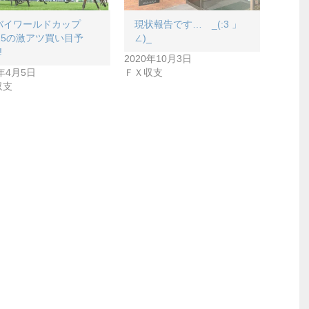
バイワールドカップ
現状報告です… _(:3 」
025の激アツ買い目予
∠)_
!
2020年10月3日
5年4月5日
ＦＸ収支
収支