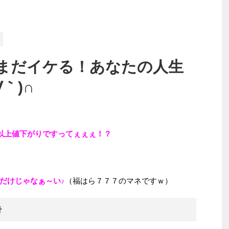
まだイケる！あなたの人生
｀)∩
円以上値下がりですってぇぇぇ！？
だけじゃなぁ～い♪
（福はら７７７のマネですｗ）
告