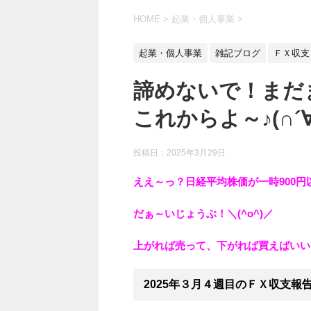
HOME
>
起業・個人事業
>
起業・個人事業
雑記ブログ
ＦＸ収支
諦めないで！まだ
これからよ～♪(∩´∀
投稿日：
2025年3月29日
ええ～っ？日経平均株価が一時900
だぁ～いじょうぶ！＼(^o^)／
上がれば売って、下がれば買えばいい
2025年３月４週目のＦＸ収支報