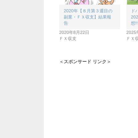
2020年【８月第３週目の
ド
副業・ＦＸ収支】結果報
2
告
想!!
2020年8月22日
202
ＦＸ収支
ＦＸ
＜スポンサード リンク＞