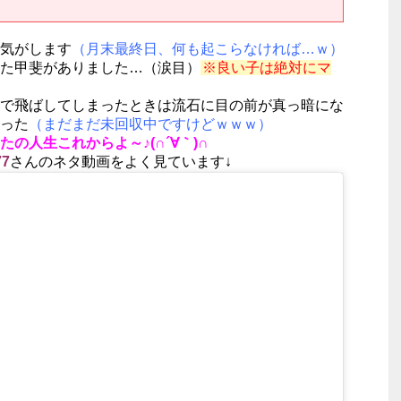
気がします
（月末最終日、何も起こらなければ…ｗ）
た甲斐がありました…（涙目）
※良い子は絶対にマ
で飛ばしてしまったときは流石に目の前が真っ暗にな
った
（まだまだ未回収中ですけどｗｗｗ）
の人生これからよ～♪(∩´∀｀)∩
7
さんのネタ動画をよく見ています↓