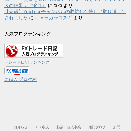
Ｘの結果…（涙目）
に
taka
より
【悲報】YouTubeチャンネルの収益化が停止（取り消し）
されました
に
キャラガ☆コスギ
より
人気ブログランキング
トレード日記ランキング
にほんブログ村
お知らせ
ＦＸ収支
起業・個人事業
雑記ブログ
お問