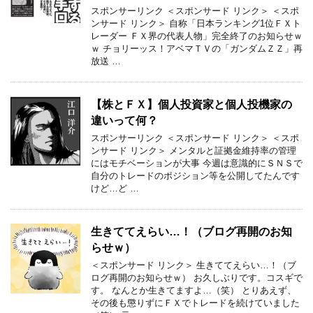
スポンサーリンク ＜スポンサード リンク＞ ＜スポ
ンサード リンク＞ 自称「日本ランキング1位ＦＸト
レーダー ＦＸ界の代表人物」完全終了のお知らせｗ
ｗ チョリーッス！アベマＴＶの「ガンダムＺＺ」再
放送 …
【株とＦＸ】個人投資家と個人投機家の
違いって何？
スポンサーリンク ＜スポンサード リンク＞ ＜スポ
ンサード リンク＞ メンタルと証拠金維持率の管理
にはモチベーションが大事 今週は意識的にＳＮＳで
自分のトレードのポジション等を公開してたんです
けど…ど …
生きててえらい…！（ブログ再開のお知
らせｗ）
＜スポンサード リンク＞ 生きててえらい…！（ブ
ログ再開のお知らせｗ） お久しぶりです。コスギで
す。 なんとか生きてますよ…（笑） とりあえず、
その後も懲りずにＦＸでトレードを続けていました