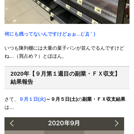
何にも残ってないんですけどぉぉ…(;´Д｀)
いつも陳列棚には大量の菓子パンが並んでるんですけど
ね…（買占め？）とほほん。
2020年【９月第１週目の副業・ＦＸ収支】
結果報告
さて、
９月１日(火)
～９月５日(土)
の
副業・ＦＸ収支結果
は…