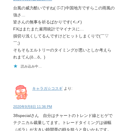
台風の威力酷いですね( ･᷄-･᷅ )中国地方ですらこの雨風の
強さ…
皆さんの無事を祈るばかりです( •᷄⌓•᷅ )
FXはまたまた雇用統計でマイナスに…
損切り浅くしてるんですけどヒットしまくりで(￣▽
￣;)
そもそもエルトリーのタイミングが悪いとしか考えら
れまてん(ŏ﹏ŏ。)
読み込み中…
キャラガ☆コスギ
より:
2020年9月8日 11:36 PM
38specialさん 自分はチャートのトレンド線とヒゲで
テクニカル裁量してます。トレードタイミングは値幅
（ボラ）が大きい時間帯の時を狙うと良いかもです。