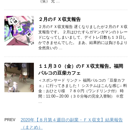
（笑） 元 …
２月のＦＸ収支報告
２月のＦＸ収支報告 遅くなりましたが２月のＦＸ収
支報告です。 ２月はひたすらガマンガマンのトレー
ドになってしまいまして、デイトレ日数も１３日し
かできませんでした。 まあ、結果的には負けるより
全然良いの …
１１月３０（金）のＦＸ収支報告。福岡
パルコの豆柴カフェ
＜スポンサード リンク＞ 福岡パルコの「豆柴カフ
ェ」に行ってきました！ システムはこんな感じ↓ 料
金：おひとり様 ７８０円（ワンドリンク付） 時
間：11:00～20:00（３０分毎の完全入替制） ※窓
…
PREV
2020年【８月第４週目の副業・ＦＸ収支】結果報告
（まとめ）