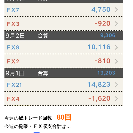
80回
今週の
総トレード回数
今週の
副業・ＦＸ収支合計
は…