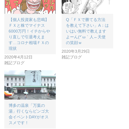
【個人投資家も悲鳴】
Q「ＦＸで勝てる方法
ＦＸと株でマイナス
を教えて下さい」A：は
6000万円！イチからや
いはい無料で教えます
り直しで引退考えま
よーん(*´ω｀人←天使
す…コロナ相場ＦＸの
の笑顔ｗ
現状
2020年3月29日
2020年4月12日
雑記ブログ
雑記ブログ
博多の温泉「万葉の
湯」行くならビンゴ大
会イベントDAYがオス
スメです！