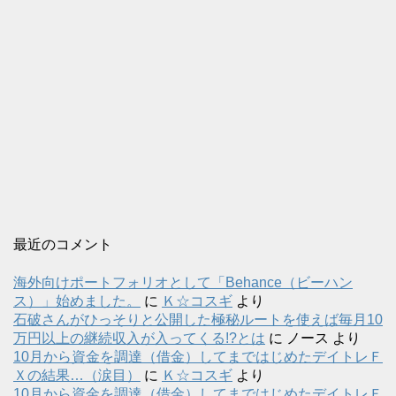
最近のコメント
海外向けポートフォリオとして「Behance（ビーハン
ス）」始めました。
に
Ｋ☆コスギ
より
石破さんがひっそりと公開した極秘ルートを使えば毎月10
万円以上の継続収入が入ってくる!?とは
に
ノース
より
10月から資金を調達（借金）してまではじめたデイトレＦ
Ｘの結果…（涙目）
に
Ｋ☆コスギ
より
10月から資金を調達（借金）してまではじめたデイトレＦ