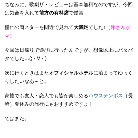
ちなみに、歌劇ザ・レビューは基本無料なのですが、今回
は気合を入れて
前方の有料席
で鑑賞。
憧れの両スターを間近で見れて
大満足
でした♪
（嫁さんが
ｗ）
今回は日帰りで遊びに行ったんですが、想像以上にバタバ
タでした…(;・∀・)
次に行くときはまた
オフィシャルホテル
に泊まってゆっく
りしたいなあ～と。
家族でも友人・恋人でも皆が楽しめる
ハウステンボス
（長
崎）夏休みの旅行にもおすすめですよ！
ではまた。