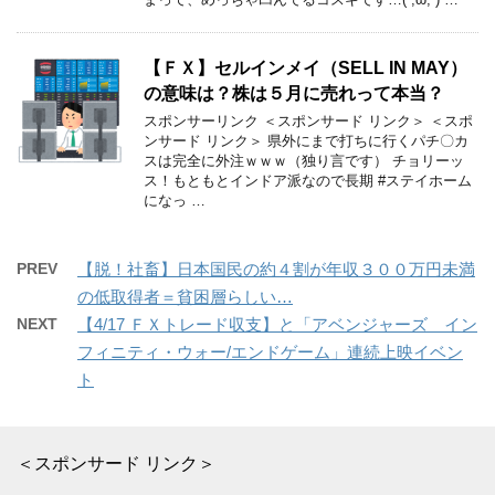
【ＦＸ】セルインメイ（SELL IN MAY）
の意味は？株は５月に売れって本当？
スポンサーリンク ＜スポンサード リンク＞ ＜スポ
ンサード リンク＞ 県外にまで打ちに行くパチ〇カ
スは完全に外注ｗｗｗ（独り言です） チョリーッ
ス！もともとインドア派なので長期 #ステイホーム
になっ …
PREV
【脱！社畜】日本国民の約４割が年収３００万円未満
の低取得者＝貧困層らしい…
NEXT
【4/17 ＦＸトレード収支】と「アベンジャーズ イン
フィニティ・ウォー/エンドゲーム」連続上映イベン
ト
＜スポンサード リンク＞