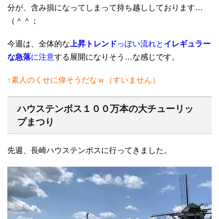
分が、含み損になってしまって持ち越ししております…
（＾＾；
今週は、全体的な
上昇トレンド
っぽい流れと
イレギュラー
な急落
に注意
する展開になりそう…な感じです。
↑素人のくせに偉そうだなｗ（すいません）
ハウステンボス１００万本の大チューリッ
プまつり
先週、長崎ハウステンボスに行ってきました。