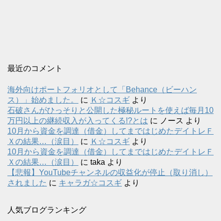
最近のコメント
海外向けポートフォリオとして「Behance（ビーハン
ス）」始めました。
に
Ｋ☆コスギ
より
石破さんがひっそりと公開した極秘ルートを使えば毎月10
万円以上の継続収入が入ってくる!?とは
に
ノース
より
10月から資金を調達（借金）してまではじめたデイトレＦ
Ｘの結果…（涙目）
に
Ｋ☆コスギ
より
10月から資金を調達（借金）してまではじめたデイトレＦ
Ｘの結果…（涙目）
に
taka
より
【悲報】YouTubeチャンネルの収益化が停止（取り消し）
されました
に
キャラガ☆コスギ
より
人気ブログランキング