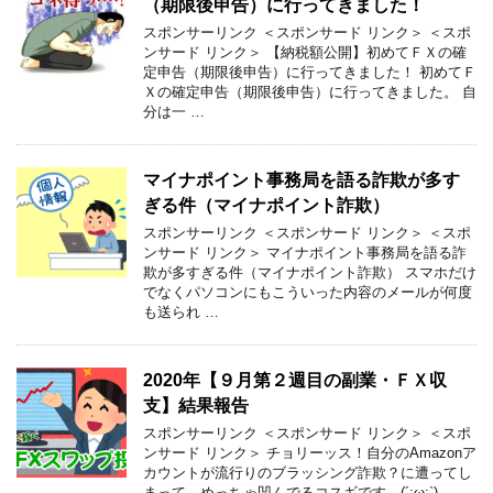
（期限後申告）に行ってきました！
スポンサーリンク ＜スポンサード リンク＞ ＜スポ
ンサード リンク＞ 【納税額公開】初めてＦＸの確
定申告（期限後申告）に行ってきました！ 初めてＦ
Ｘの確定申告（期限後申告）に行ってきました。 自
分は一 …
マイナポイント事務局を語る詐欺が多す
ぎる件（マイナポイント詐欺）
スポンサーリンク ＜スポンサード リンク＞ ＜スポ
ンサード リンク＞ マイナポイント事務局を語る詐
欺が多すぎる件（マイナポイント詐欺） スマホだけ
でなくパソコンにもこういった内容のメールが何度
も送られ …
2020年【９月第２週目の副業・ＦＸ収
支】結果報告
スポンサーリンク ＜スポンサード リンク＞ ＜スポ
ンサード リンク＞ チョリーッス！自分のAmazonア
カウントが流行りのブラッシング詐欺？に遭ってし
まって、めっちゃ凹んでるコスギです…(´;ω;`) …