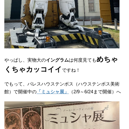
めちゃ
やっぱし、実物大の
イングラム
は何度見ても
くちゃカッコイイ
ですね！
でもって、パレスハウステンボス（ハウステンボス美術
館）で開催中の
「ミュシャ展」
（2/9～6/24まで開催）へ