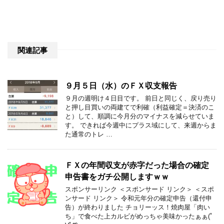
関連記事
９月５日（水）のＦＸ収支報告
９月の週明け４日目です。 前日と同じく、戻り売り
と押し目買いの両建てで利確（利益確定＝決済のこ
と）して、順調に今月分のマイナスを減らせていま
す。 できれば今週中にプラス域にして、来週からま
た通常のトレ …
ＦＸの年間収支が赤字だった場合の確定
申告書をガチ公開しますｗｗ
スポンサーリンク ＜スポンサード リンク＞ ＜スポ
ンサード リンク＞ 令和元年分の確定申告（還付申
告）が終わりました チョリーッス！焼肉屋「肉い
ち」で食べた上カルビがめっちゃ美味かったぁぁ(ﾟ