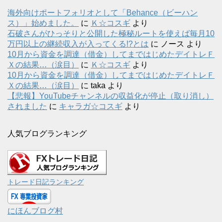
海外向けポートフォリオとして「Behance（ビーハン
ス）」始めました。
に
Ｋ☆コスギ
より
石破さんがひっそりと公開した極秘ルートを使えば毎月10
万円以上の継続収入が入ってくる!?とは
に
ノース
より
10月から資金を調達（借金）してまではじめたデイトレＦ
Ｘの結果…（涙目）
に
Ｋ☆コスギ
より
10月から資金を調達（借金）してまではじめたデイトレＦ
Ｘの結果…（涙目）
に
taka
より
【悲報】YouTubeチャンネルの収益化が停止（取り消し）
されました
に
キャラガ☆コスギ
より
人気ブログランキング
トレード日記ランキング
にほんブログ村