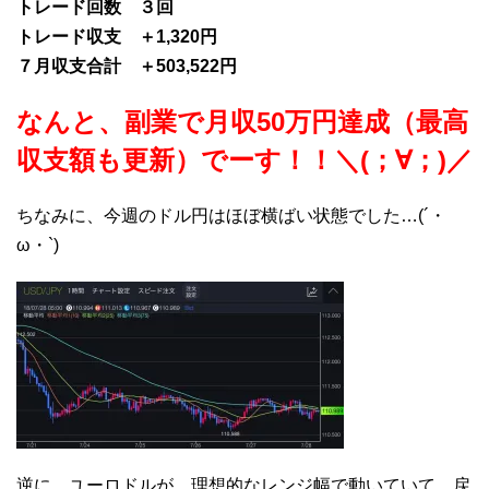
トレード回数 ３回
トレード収支 ＋1,320円
７月収支合計 ＋503,522円
なんと、副業で月収50万円達成（最高
収支額も更新）でーす！！＼(；∀；)／
ちなみに、今週のドル円はほぼ横ばい状態でした…(´・
ω・`)
逆に、ユーロドルが、理想的なレンジ幅で動いていて、戻