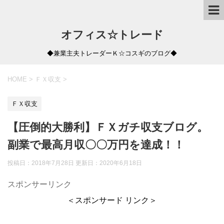
オフィス☆トレード
◆兼業主夫トレーダーＫ☆コスギのブログ◆
HOME
>
ＦＸ収支
>
ＦＸ収支
【圧倒的大勝利】ＦＸガチ収支ブログ。
副業で最高月収〇〇万円を達成！！
投稿日：2018年7月28日 更新日：
2020年6月18日
スポンサーリンク
＜スポンサード リンク＞