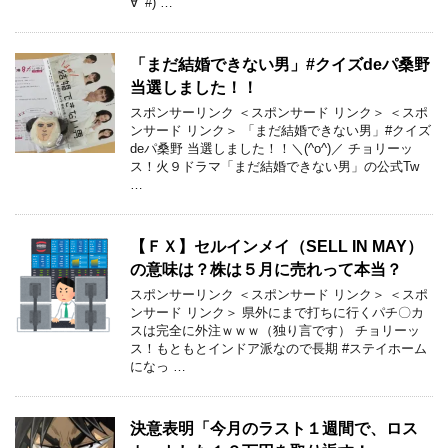
∀ﾟ#) …
「まだ結婚できない男」#クイズdeパ桑野
当選しました！！
スポンサーリンク ＜スポンサード リンク＞ ＜スポ
ンサード リンク＞ 「まだ結婚できない男」#クイズ
deパ桑野 当選しました！！＼(^o^)／ チョリーッ
ス！火９ドラマ「まだ結婚できない男」の公式Tw
…
【ＦＸ】セルインメイ（SELL IN MAY）
の意味は？株は５月に売れって本当？
スポンサーリンク ＜スポンサード リンク＞ ＜スポ
ンサード リンク＞ 県外にまで打ちに行くパチ〇カ
スは完全に外注ｗｗｗ（独り言です） チョリーッ
ス！もともとインドア派なので長期 #ステイホーム
になっ …
決意表明「今月のラスト１週間で、ロス