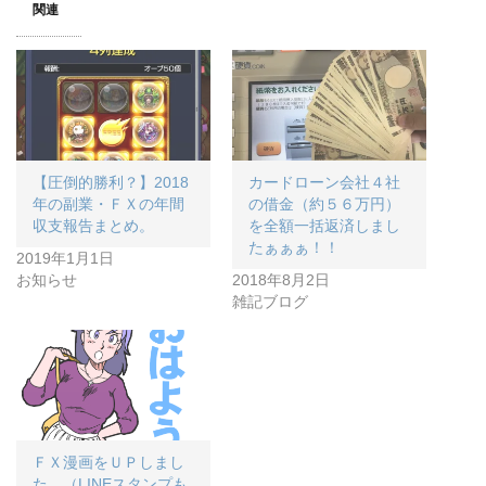
関連
【圧倒的勝利？】2018
カードローン会社４社
年の副業・ＦＸの年間
の借金（約５６万円）
収支報告まとめ。
を全額一括返済しまし
たぁぁぁ！！
2019年1月1日
お知らせ
2018年8月2日
雑記ブログ
ＦＸ漫画をＵＰしまし
た。（LINEスタンプも