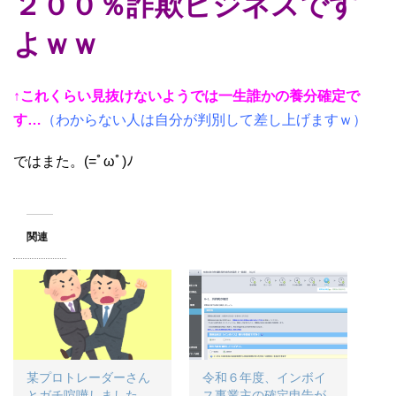
２００％詐欺ビジネスです
よｗｗ
↑これくらい見抜けないようでは一生誰かの養分確定で
す…
（わからない人は自分が判別して差し上げますｗ）
ではまた。(=ﾟωﾟ)ﾉ
関連
某プロトレーダーさん
令和６年度、インボイ
とガチ喧嘩しました
ス事業主の確定申告が