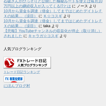
石破さんがひっそりと公開した極秘ルートを使えば毎月10
万円以上の継続収入が入ってくる!?とは
に
ノース
より
10月から資金を調達（借金）してまではじめたデイトレＦ
Ｘの結果…（涙目）
に
Ｋ☆コスギ
より
10月から資金を調達（借金）してまではじめたデイトレＦ
Ｘの結果…（涙目）
に
taka
より
【悲報】YouTubeチャンネルの収益化が停止（取り消し）
されました
に
キャラガ☆コスギ
より
人気ブログランキング
トレード日記ランキング
にほんブログ村