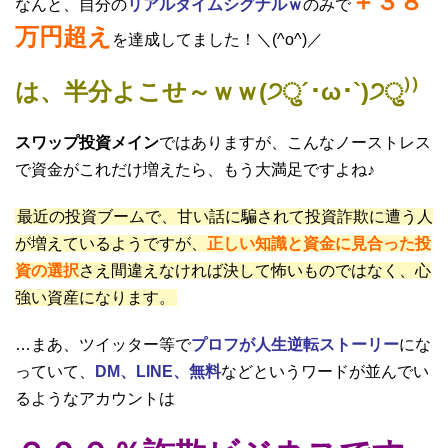
＋３８
なんと、自分の
リアルタイムシグナルｗ
のみで
万円超え
を達成してました！＼(^o^)／
は、半分よこせ～ｗｗ(੭ु´･ω･`)੭ु⁾⁾
スワップ投資メイン
ではありますが、こんなノーストレス
で資金がこれだけ増えたら、もう大満足ですよね♪
最近の投資ブームで、甘い話に騙されて投資詐欺に遭う人
が増えているようですが、
正しい知識と資金に見合った投
資の選択
さえ間違えなければ決して怖いものではなく、心
強い資産になります。
…まあ、ツイッター等で
プロフが人生逆転ストーリー
にな
っていて、
DM、LINE、無料
などというワードが並んでい
るようなアカウントは