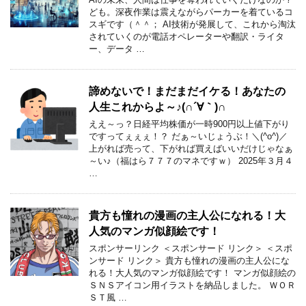
ども。深夜作業は震えながらパーカーを着ているコ
スギです（＾＾； AI技術が発展して、これから淘汰
されていくのが電話オペレーターや翻訳・ライタ
ー、データ …
諦めないで！まだまだイケる！あなたの
人生これからよ～♪(∩´∀｀)∩
ええ～っ？日経平均株価が一時900円以上値下がり
ですってぇぇぇ！？ だぁ～いじょうぶ！＼(^o^)／
上がれば売って、下がれば買えばいいだけじゃなぁ
～い♪（福はら７７７のマネですｗ） 2025年３月４
…
貴方も憧れの漫画の主人公になれる！大
人気のマンガ似顔絵です！
スポンサーリンク ＜スポンサード リンク＞ ＜スポ
ンサード リンク＞ 貴方も憧れの漫画の主人公にな
れる！大人気のマンガ似顔絵です！ マンガ似顔絵の
ＳＮＳアイコン用イラストを納品しました。 ＷＯＲ
ＳＴ風 …