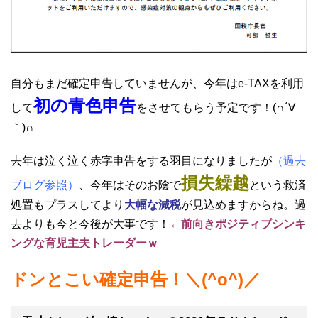
自分もまだ確定申告していませんが、今年はe-TAXを利用
初の青色申告
して
をさせてもらう予定です！(∩´∀
｀)∩
去年は泣く泣く赤字申告をする羽目になりましたが
（過去
損失繰越
ブログ参照）
、今年はそのお陰で
という救済
処置もプラスしてより
大幅な減税
が見込めますからね。過
去よりも今と今後が大事です！
←前向きポジティブシンキ
ングな育児主夫トレーダーｗ
ドンとこい確定申告！＼(^o^)／