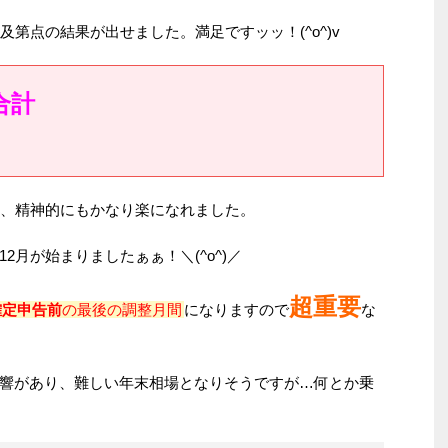
及第点の結果が出せました。満足ですッッ！(^o^)v
合計
、精神的にもかなり楽になれました。
月が始まりましたぁぁ！＼(^o^)／
超重要
確定申告前
の最後の調整月間
になりますので
な
響があり、難しい年末相場となりそうですが…何とか乗