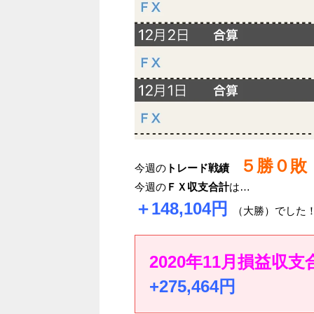
５勝０敗
今週の
トレード戦績
今週の
ＦＸ収支合計
は…
＋148
,104円
（大勝）でした
2020年11月損益収支
+275,464円