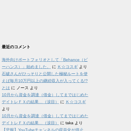
最近のコメント
海外向けポートフォリオとして「Behance（ビ
ーハンス）」始めました。
に
Ｋ☆コスギ
より
石破さんがひっそりと公開した極秘ルートを使
えば毎月10万円以上の継続収入が入ってくる!?
とは
に
ノース
より
10月から資金を調達（借金）してまではじめた
デイトレＦＸの結果…（涙目）
に
Ｋ☆コスギ
より
10月から資金を調達（借金）してまではじめた
デイトレＦＸの結果…（涙目）
に
taka
より
【悲報】YouTubeチャンネルの収益化が停止