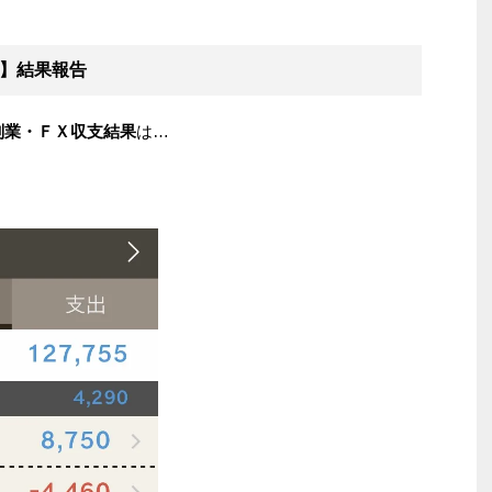
】結果報告
副業・ＦＸ収支結果
は…