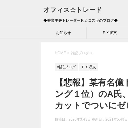
オフィス☆トレード
◆兼業主夫トレーダーＫ☆コスギのブログ◆
お知らせ
ＦＸ収支
HOME
>
雑記ブログ
>
雑記ブログ
ＦＸ収支
【悲報】某有名億
ング１位）のA氏
カットでついにゼ
投稿日：2020年3月8日 更新日：
2021年5月9日