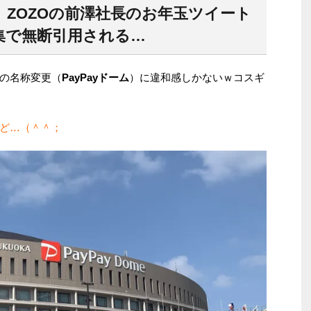
ZOZOの前澤社長のお年玉ツイート
集で無断引用される…
の名称変更（
PayPayドーム
）に違和感しかないｗコスギ
ど…（＾＾；