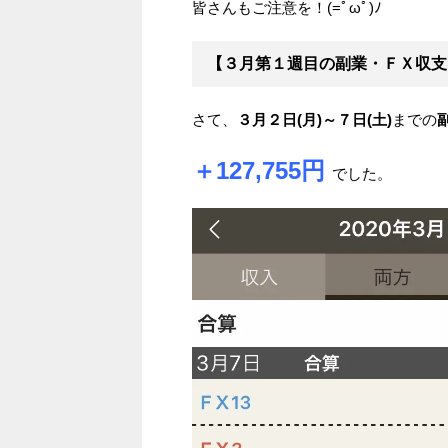
皆さんもご注意を！(=ﾟωﾟ)ﾉ
【３月第１週目の副業・ＦＸ収支
さて、
３月２日(月)～７日(土)
までの
＋127,755円
でした。