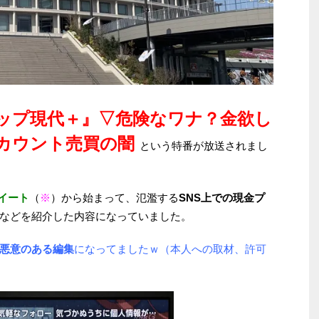
ップ現代＋』▽危険なワナ？金欲し
アカウント売買の闇
という特番が放送されまし
イート
（
※
）から始まって、氾濫する
SNS上での現金プ
などを紹介した内容になっていました。
悪意のある編集
になってましたｗ（本人への取材、許可