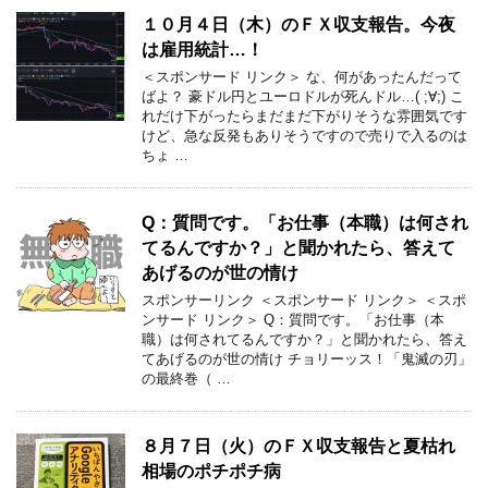
１０月４日（木）のＦＸ収支報告。今夜
は雇用統計…！
＜スポンサード リンク＞ な、何があったんだって
ばよ？ 豪ドル円とユーロドルが死んドル…( ;∀;) こ
れだけ下がったらまだまだ下がりそうな雰囲気です
けど、急な反発もありそうですので売りで入るのは
ちょ …
Q：質問です。「お仕事（本職）は何され
てるんですか？」と聞かれたら、答えて
あげるのが世の情け
スポンサーリンク ＜スポンサード リンク＞ ＜スポ
ンサード リンク＞ Q：質問です。「お仕事（本
職）は何されてるんですか？」と聞かれたら、答え
てあげるのが世の情け チョリーッス！「鬼滅の刃」
の最終巻（ …
８月７日（火）のＦＸ収支報告と夏枯れ
相場のポチポチ病