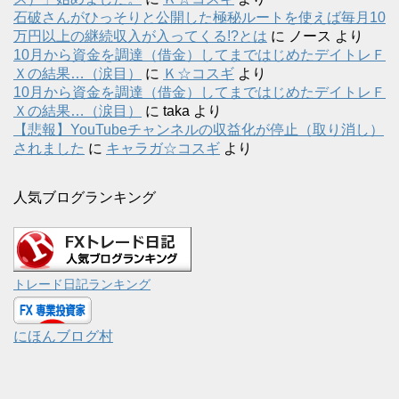
石破さんがひっそりと公開した極秘ルートを使えば毎月10
万円以上の継続収入が入ってくる!?とは
に
ノース
より
10月から資金を調達（借金）してまではじめたデイトレＦ
Ｘの結果…（涙目）
に
Ｋ☆コスギ
より
10月から資金を調達（借金）してまではじめたデイトレＦ
Ｘの結果…（涙目）
に
taka
より
【悲報】YouTubeチャンネルの収益化が停止（取り消し）
されました
に
キャラガ☆コスギ
より
人気ブログランキング
トレード日記ランキング
にほんブログ村