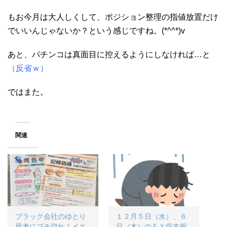
もお今月は大人しくして、ポジション整理の指値放置だけ
でいいんじゃないか？という感じですね。(*^^*)v
あと、パチンコは真面目に控えるようにしなければ…と
（反省ｗ）
ではまた。
関連
ブラック会社のゆとり
１２月５日（水）、６
思考にブチ切れ！イエ
日（木）のＦＸ収支報