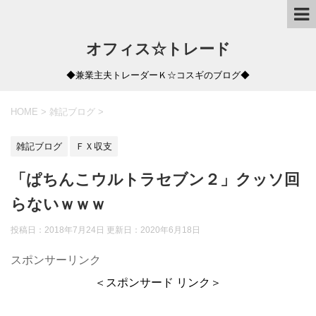
オフィス☆トレード
◆兼業主夫トレーダーＫ☆コスギのブログ◆
HOME
>
雑記ブログ
>
雑記ブログ
ＦＸ収支
「ぱちんこウルトラセブン２」クッソ回
らないｗｗｗ
投稿日：2018年7月24日 更新日：
2020年6月18日
スポンサーリンク
＜スポンサード リンク＞