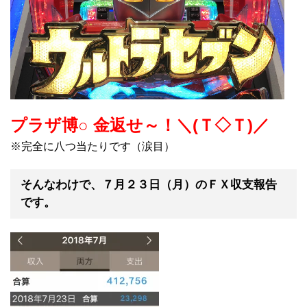
プラザ博○ 金返せ～！＼(Ｔ◇Ｔ)／
※完全に八つ当たりです（涙目）
そんなわけで、
７月２３日（月）のＦＸ収支報告
です。