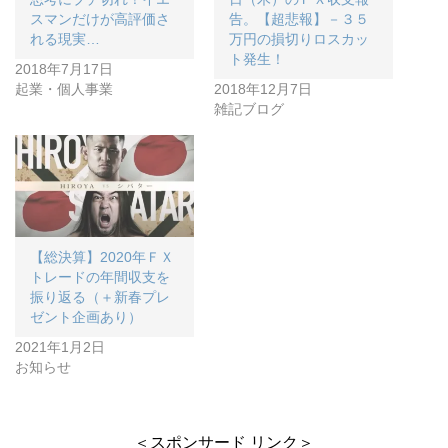
スマンだけが高評価さ
告。【超悲報】－３５
れる現実…
万円の損切りロスカッ
ト発生！
2018年7月17日
起業・個人事業
2018年12月7日
雑記ブログ
【総決算】2020年ＦＸ
トレードの年間収支を
振り返る（＋新春プレ
ゼント企画あり）
2021年1月2日
お知らせ
＜スポンサード リンク＞