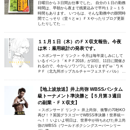
日曜日から３日間お仕事でした。 自分の１日の勤務
時間は、早朝から夜まで残業込みで平均１２～１５
時間もあります。 いつもは、そんな勤務中の隙間時
間でこっそり（堂々とｗ）ＦＸやったりブログ更新
したりしてた …
１１月１日（木）のＦＸ収支報告。今夜
は米：雇用統計の発表です。
＜スポンサード リンク＞ 今月は毎年楽しみにして
いるイベント「ＫＰＦ2018」が10日、11日に開催さ
れるので、今からソワソワしております(*´ω｀*) Ｋ
ＰＦ（北九州ポップカルチャーフェスティバル） …
【地上波放送】井上尚弥 WBSSバンタム
級トーナメント準決勝と【５月第３週目
の副業・ＦＸ収支】
＜スポンサード リンク＞ 井上尚弥、衝撃の70秒KO
再び！？英国グラスゴーでWBSS準決勝！世界統一
へ！！ いよいよ明日は、世界中が待ちわびた井上尚
弥のWBSS（ワールドボクシングスーパーシリー