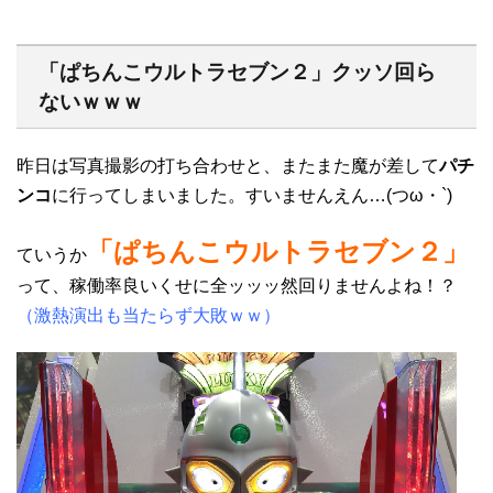
「ぱちんこウルトラセブン２」クッソ回ら
ないｗｗｗ
昨日は写真撮影の打ち合わせと、またまた魔が差して
パチ
ンコ
に行ってしまいました。すいませんえん…(つω・`)
「ぱちんこウルトラセブン２」
ていうか
って、稼働率良いくせに全ッッッ然回りませんよね！？
（激熱演出も当たらず大敗ｗｗ）