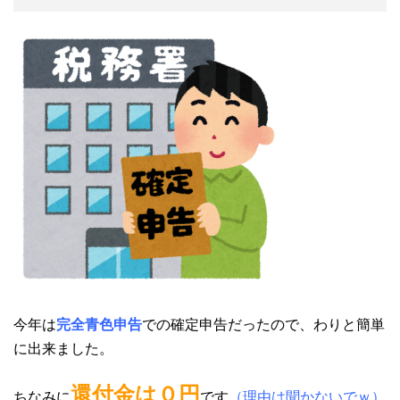
今年は
完全青色申告
での確定申告だったので、わりと簡単
に出来ました。
還付金は０円
ちなみに
です
（理由は聞かないでｗ）