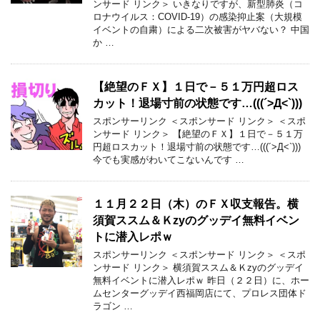
ンサード リンク＞ いきなりですが、新型肺炎（コ
ロナウイルス：COVID-19）の感染抑止案（大規模
イベントの自粛）による二次被害がヤバない？ 中国
か …
【絶望のＦＸ】１日で－５１万円超ロス
カット！退場寸前の状態です…(((´>Д<`)))
スポンサーリンク ＜スポンサード リンク＞ ＜スポ
ンサード リンク＞ 【絶望のＦＸ】１日で－５１万
円超ロスカット！退場寸前の状態です…(((´>Д<`)))
今でも実感がわいてこないんです …
１１月２２日（木）のＦＸ収支報告。横
須賀ススム＆Ｋzyのグッデイ無料イベン
トに潜入レポｗ
スポンサーリンク ＜スポンサード リンク＞ ＜スポ
ンサード リンク＞ 横須賀ススム＆Ｋzyのグッデイ
無料イベントに潜入レポｗ 昨日（２２日）に、ホー
ムセンターグッデイ西福岡店にて、プロレス団体ド
ラゴン …