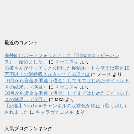
最近のコメント
海外向けポートフォリオとして「Behance（ビーハン
ス）」始めました。
に
Ｋ☆コスギ
より
石破さんがひっそりと公開した極秘ルートを使えば毎月10
万円以上の継続収入が入ってくる!?とは
に
ノース
より
10月から資金を調達（借金）してまではじめたデイトレＦ
Ｘの結果…（涙目）
に
Ｋ☆コスギ
より
10月から資金を調達（借金）してまではじめたデイトレＦ
Ｘの結果…（涙目）
に
taka
より
【悲報】YouTubeチャンネルの収益化が停止（取り消し）
されました
に
キャラガ☆コスギ
より
人気ブログランキング