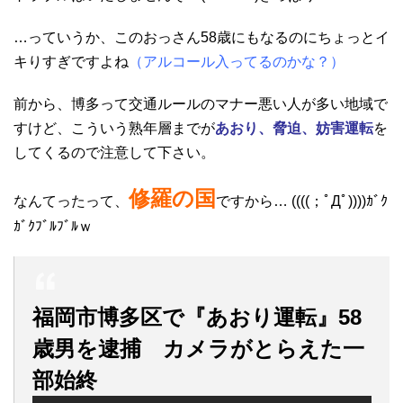
…っていうか、このおっさん58歳にもなるのにちょっとイ
キりすぎですよね
（アルコール入ってるのかな？）
前から、博多って交通ルールのマナー悪い人が多い地域で
すけど、こういう熟年層までが
あおり、脅迫、妨害運転
を
してくるので注意して下さい。
修羅の国
なんてったって、
ですから… ((((；ﾟДﾟ))))ｶﾞｸ
ｶﾞｸﾌﾞﾙﾌﾞﾙｗ
福岡市博多区で『あおり運転』58
歳男を逮捕 カメラがとらえた一
部始終