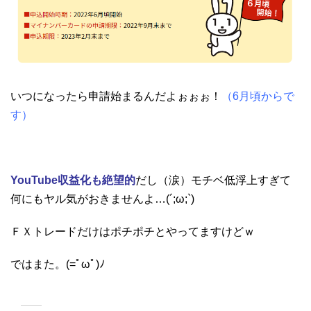
いつになったら申請始まるんだよぉぉぉ！
（6月頃からで
す）
YouTube収益化も絶望的
だし（涙）モチベ低浮上すぎて
何にもヤル気がおきませんよ…(´;ω;`)
ＦＸトレードだけはポチポチとやってますけどｗ
ではまた。(=ﾟωﾟ)ﾉ