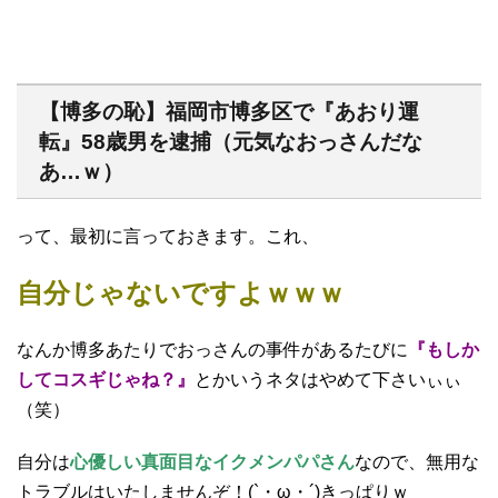
【博多の恥】福岡市博多区で『あおり運
転』58歳男を逮捕（元気なおっさんだな
あ…ｗ）
って、最初に言っておきます。これ、
自分じゃないですよｗｗｗ
なんか博多あたりでおっさんの事件があるたびに
『もしか
してコスギじゃね？』
とかいうネタはやめて下さいぃぃ
（笑）
自分は
心優しい真面目なイクメンパパさん
なので、無用な
トラブルはいたしませんぞ！(`・ω・´)きっぱりｗ