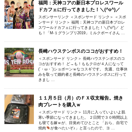
福岡：天神コアの新日本プロレスワール
ドカフェに行ってきました！＼(^o^)／
スポンサーリンク ＜スポンサード リンク＞ ＜スポ
ンサード リンク＞ 福岡：天神コアの新日本プロレ
スワールドカフェに行ってきました！＼(^o^)／ ど
も！「M-１グランプリ2019」ミルクボーイさん …
長崎ハウステンボスのココがおすすめ！
＜スポンサード リンク＞ 長崎ハウステンボスのコ
コがおすすめ！ ど→も！ももクロが４人になって
(´・ω・`)ショボーンｗなコスギです。 先週、仕事休
みを取って婚約者と長崎のハウステンボスに行って
きまし …
１１月５日（月）のＦＸ収支報告。焼き
肉プレートを購入ｗ
＜スポンサード リンク＞ 11月に入っていよいよ肌
寒い季節になってきました。 ２日間で３０時間以上
も寝てる嫁ｗが、目覚めてひとこと 「おら、自宅で
焼肉
が食べたいぞ♪」と言ったので、ヨ …