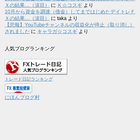
Ｘの結果…（涙目）
に
Ｋ☆コスギ
より
10月から資金を調達（借金）してまではじめたデイトレＦ
Ｘの結果…（涙目）
に
taka
より
【悲報】YouTubeチャンネルの収益化が停止（取り消し）
されました
に
キャラガ☆コスギ
より
人気ブログランキング
トレード日記ランキング
にほんブログ村