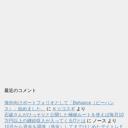
最近のコメント
海外向けポートフォリオとして「Behance（ビーハン
ス）」始めました。
に
Ｋ☆コスギ
より
石破さんがひっそりと公開した極秘ルートを使えば毎月10
万円以上の継続収入が入ってくる!?とは
に
ノース
より
10月から資金を調達（借金）してまではじめたデイトレＦ