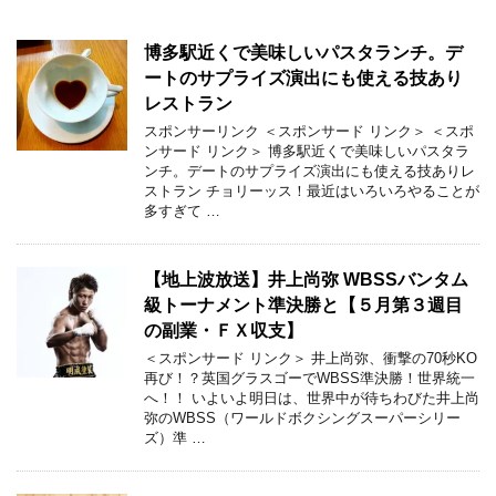
博多駅近くで美味しいパスタランチ。デ
ートのサプライズ演出にも使える技あり
レストラン
スポンサーリンク ＜スポンサード リンク＞ ＜スポ
ンサード リンク＞ 博多駅近くで美味しいパスタラ
ンチ。デートのサプライズ演出にも使える技ありレ
ストラン チョリーッス！最近はいろいろやることが
多すぎて …
【地上波放送】井上尚弥 WBSSバンタム
級トーナメント準決勝と【５月第３週目
の副業・ＦＸ収支】
＜スポンサード リンク＞ 井上尚弥、衝撃の70秒KO
再び！？英国グラスゴーでWBSS準決勝！世界統一
へ！！ いよいよ明日は、世界中が待ちわびた井上尚
弥のWBSS（ワールドボクシングスーパーシリー
ズ）準 …