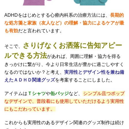
ADHDをはじめとする心療内科系の治療方法には、
長期的
な処方箋と家族（友人など）の理解・協力によるケアが最
も有効
だと言われています。
さりげなくお洒落に告知アピー
そこで、
ルできる方法
があれば、周囲に理解・協力を得る
きっかけに繋がり、今より日常生活が豊かに過ごしやすく
なるのではないか？と考え、
実用性とデザイン性を兼ね備
えたＡＤＨＤ関連グッズ
を考案することにしました。
アイテムは
Ｔシャツ
や
缶バッジ
など、
シンプル且つポップ
なデザインで、普段着にも使用していただけるよう実用性
にもこだわっています。
これからも実用性のあるデザイン関連のグッズ制作は続け