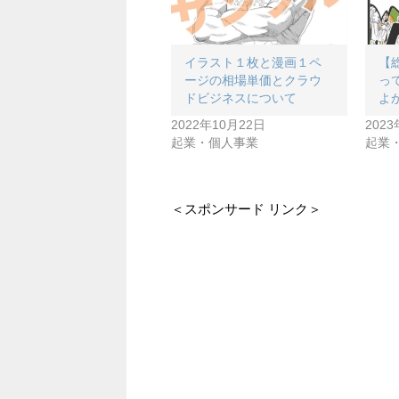
イラスト１枚と漫画１ペ
【
ージの相場単価とクラウ
っ
ドビジネスについて
よ
2022年10月22日
202
起業・個人事業
起業
＜スポンサード リンク＞