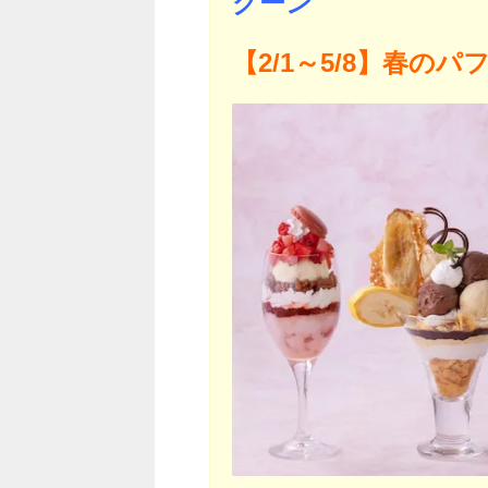
グーン
【2/1～5/8】春のパ