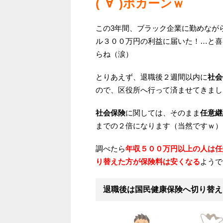
(ﾟ∀ﾟ)ポカーンｗ
この3年間、ブラック企業に勤めなが
ル３００万円の利益に届いた！…と喜
らね（涙）
とりあえず、退職後２週間以内に
社会
ので、区役所へ行って済ませてきまし
社会保険
に関しては、そのまま
任意継
までの２倍になります（当然ですｗ）
調べたら
年収５００万円以上の人は任
り替えた方が保険料は安くなる
ようで
退職後は国民健康保険へ切り替え