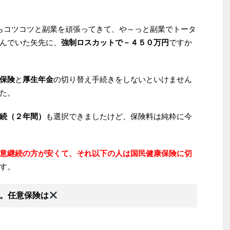
らコツコツと副業を頑張ってきて、や～っと副業でトータ
んでいた矢先に、
強制ロスカットで－４５０万円
ですか
保険
と
厚生年金
の切り替え手続きをしないといけません
た。
続（２年間）
も選択できましたけど、保険料は純粋に今
意継続の方が安くて、それ以下の人は国民健康保険に切
す。
。任意保険は