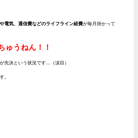
や電気、通信費などのライフライン経費
が毎月掛かって
ちゅうねん！！
が先決という状況です…（涙目）
す。