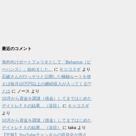
最近のコメント
海外向けポートフォリオとして「Behance（ビ
ーハンス）」始めました。
に
Ｋ☆コスギ
より
石破さんがひっそりと公開した極秘ルートを使
えば毎月10万円以上の継続収入が入ってくる!?
とは
に
ノース
より
10月から資金を調達（借金）してまではじめた
デイトレＦＸの結果…（涙目）
に
Ｋ☆コスギ
より
10月から資金を調達（借金）してまではじめた
デイトレＦＸの結果…（涙目）
に
taka
より
【悲報】YouTubeチャンネルの収益化が停止