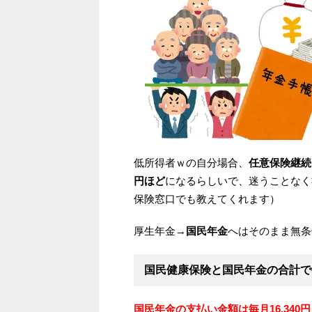
低所得者ｗの自分場合、
任意保険継続だ
円ほど
になるらしいで、迷うことなく
保険窓口でも教えてくれます）
厚生年金→
国民年金
へはそのまま無条
国民健康保険と国民年金の合計で
国民年金の支払い金額は毎月16,340