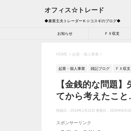
オフィス☆トレード
◆兼業主夫トレーダーＫ☆コスギのブログ◆
お知らせ
ＦＸ収支
HOME
>
起業・個人事業
>
起業・個人事業
雑記ブログ
ＦＸ収支
【金銭的な問題】
てから考えたこと
投稿日：2019年1月22日 更新日：
2020年8月2
スポンサーリンク