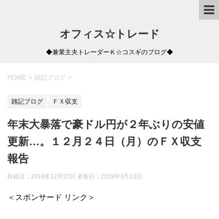
オフィス☆トレード
◆兼業主夫トレーダーＫ☆コスギのブログ◆
HOME
>
雑記ブログ
>
雑記ブログ
ＦＸ収支
年末大暴落で豪ドル円が２年ぶりの安値
更新…。１２月２４日（月）のＦＸ収支
報告
投稿日：2018年12月25日 更新日：
2019年3月13日
＜スポンサード リンク＞