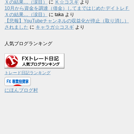
Ｘの結果…（涙目）
に
Ｋ☆コスギ
より
10月から資金を調達（借金）してまではじめたデイトレＦ
Ｘの結果…（涙目）
に
taka
より
【悲報】YouTubeチャンネルの収益化が停止（取り消し）
されました
に
キャラガ☆コスギ
より
人気ブログランキング
トレード日記ランキング
にほんブログ村