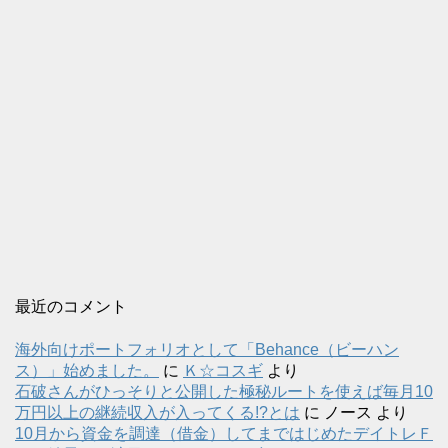
最近のコメント
海外向けポートフォリオとして「Behance（ビーハン
ス）」始めました。
に
Ｋ☆コスギ
より
石破さんがひっそりと公開した極秘ルートを使えば毎月10
万円以上の継続収入が入ってくる!?とは
に
ノース
より
10月から資金を調達（借金）してまではじめたデイトレＦ