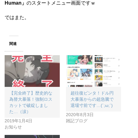
Human」
のスタートメニュー画面ですｗ
ではまた。
関連
【完全終了】歴史的な
超往復ビンタ！ドル円
為替大暴落！強制ロス
大暴落からの超急騰で
カットで破綻しまし
退場寸前です…(´;ω;`)
た…（涙）
2020年8月3日
2019年1月4日
雑記ブログ
お知らせ