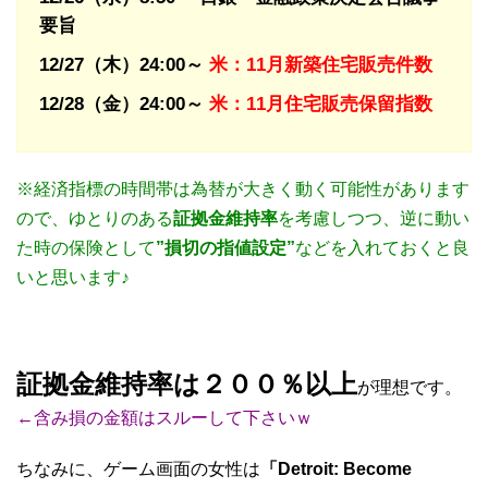
要旨
12/27（木）24
:00～
米：11月新築住宅販売件数
12/28（金）24
:00～
米：
11月住宅販売保留指数
※経済指標の時間帯は為替が大きく動く可能性があります
ので、ゆとりのある
証拠金維持率
を考慮しつつ、逆に動い
た時の保険として
”損切の指値設定”
などを入れておくと良
いと思います♪
証拠金維持率は２００％以上
が理想です。
←含み損の金額はスルーして下さいｗ
ちなみに、ゲーム画面の女性は
「Detroit: Become