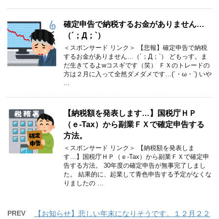
確定申告で納税するお金がありません…
（´；Д；`）
＜スポンサード リンク＞ 【悲報】確定申告で納税
するお金がありません…（´；Д；`） どもっす。ま
だ生きてるよwコスギです（笑） ＦＸのトレードの
方は２月に入って全然ダメダメです…(´・ω・`) いや
…
【納税額を発表します…】国税庁ＨＰ
（ｅ-Tax）から副業ＦＸで確定申告する
方法。
＜スポンサード リンク＞ 【納税額を発表しま
す…】国税庁ＨＰ（ｅ-Tax）から副業ＦＸで確定申
告する方法。 30年度の確定申告が無事完了しまし
た。 結果的に、起業して青色申告する予定がなくな
りましたの …
PREV
【お知らせ】悲しい年末になりそうです。１２月２２