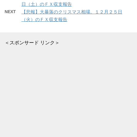
日（土）のＦＸ収支報告
NEXT
【悲報】大暴落のクリスマス相場。１２月２５日
（火）のＦＸ収支報告
＜スポンサード リンク＞