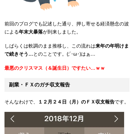
前回のブログでも記述した通り、押し寄せる経済懸念の波
による
年末大暴落
が到来しました。
しばらくは軟調のまま推移し、この流れは
来年の年明けま
で続きそう…
とのことです。(;´･ω･)はぁ…
最悪のクリスマス（＆誕生日）ですたい…ｗｗ
副業・ＦＸのガチ収支報告
そんなわけで、
１２月２４日（月）のＦＸ収支報告
です。