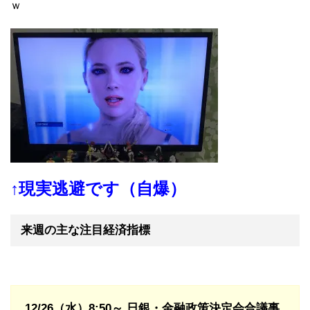
ｗ
↑現実逃避です（自爆）
来週の主な注目経済指標
12/26（水）8
:50～ 日銀・金融政策決定会合議事