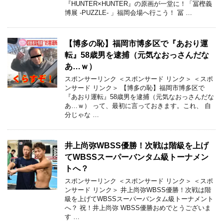
『HUNTER×HUNTER』の原画が一堂に！「冨樫義
博展 -PUZZLE- 」福岡会場へ行こう！ 冨 …
【博多の恥】福岡市博多区で『あおり運
転』58歳男を逮捕（元気なおっさんだな
あ…ｗ）
スポンサーリンク ＜スポンサード リンク＞ ＜スポ
ンサード リンク＞ 【博多の恥】福岡市博多区で
『あおり運転』58歳男を逮捕（元気なおっさんだな
あ…ｗ） って、最初に言っておきます。これ、 自
分じゃな …
井上尚弥WBSS優勝！次戦は階級を上げ
てWBSSスーパーバンタム級トーナメン
トへ？
スポンサーリンク ＜スポンサード リンク＞ ＜スポ
ンサード リンク＞ 井上尚弥WBSS優勝！次戦は階
級を上げてWBSSスーパーバンタム級トーナメント
へ？ 祝！井上尚弥 WBSS優勝おめでとうございま
す …