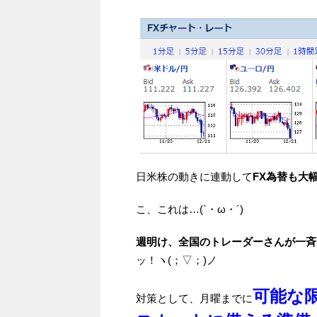
日米株の動きに連動して
FX為替も大
こ、これは…(`・ω・´)
週明け、全国のトレーダーさんが一斉
ッ！ヽ(；▽；)ノ
可能な
対策として、月曜までに