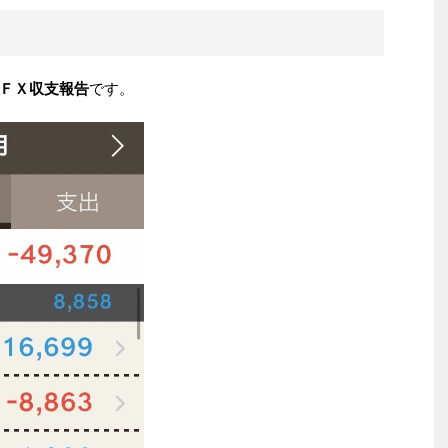
ＦＸ収支報告
です。