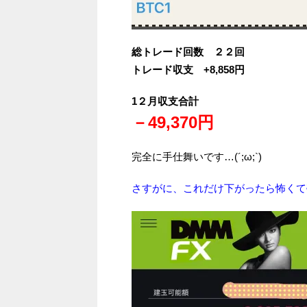
総トレード回数 ２２回
トレード収支 +
8,858円
1２月収支合計
－49
,370
円
完全に手仕舞いです…(´;ω;`)
さすがに、これだけ下がったら怖くて