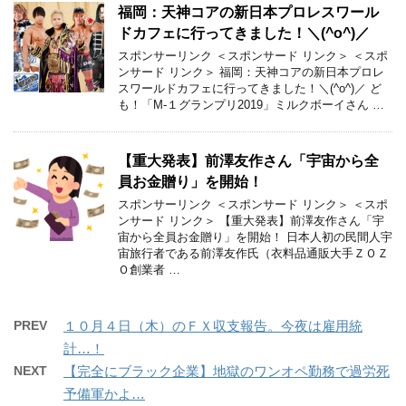
福岡：天神コアの新日本プロレスワール
ドカフェに行ってきました！＼(^o^)／
スポンサーリンク ＜スポンサード リンク＞ ＜スポ
ンサード リンク＞ 福岡：天神コアの新日本プロレ
スワールドカフェに行ってきました！＼(^o^)／ ど
も！「M-１グランプリ2019」ミルクボーイさん …
【重大発表】前澤友作さん「宇宙から全
員お金贈り」を開始！
スポンサーリンク ＜スポンサード リンク＞ ＜スポ
ンサード リンク＞ 【重大発表】前澤友作さん「宇
宙から全員お金贈り」を開始！ 日本人初の民間人宇
宙旅行者である前澤友作氏（衣料品通販大手ＺＯＺ
Ｏ創業者 …
PREV
１０月４日（木）のＦＸ収支報告。今夜は雇用統
計…！
NEXT
【完全にブラック企業】地獄のワンオペ勤務で過労死
予備軍かよ…