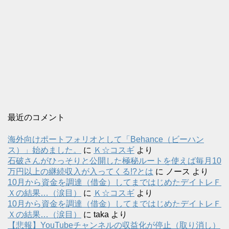
最近のコメント
海外向けポートフォリオとして「Behance（ビーハン
ス）」始めました。
に
Ｋ☆コスギ
より
石破さんがひっそりと公開した極秘ルートを使えば毎月10
万円以上の継続収入が入ってくる!?とは
に
ノース
より
10月から資金を調達（借金）してまではじめたデイトレＦ
Ｘの結果…（涙目）
に
Ｋ☆コスギ
より
10月から資金を調達（借金）してまではじめたデイトレＦ
Ｘの結果…（涙目）
に
taka
より
【悲報】YouTubeチャンネルの収益化が停止（取り消し）