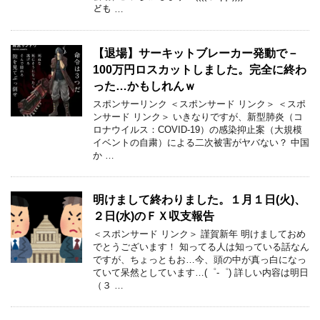
ども …
【退場】サーキットブレーカー発動で－
100万円ロスカットしました。完全に終わ
った…かもしれんｗ
スポンサーリンク ＜スポンサード リンク＞ ＜スポ
ンサード リンク＞ いきなりですが、新型肺炎（コ
ロナウイルス：COVID-19）の感染抑止案（大規模
イベントの自粛）による二次被害がヤバない？ 中国
か …
明けまして終わりました。１月１日(火)、
２日(水)のＦＸ収支報告
＜スポンサード リンク＞ 謹賀新年 明けましておめ
でとうございます！ 知ってる人は知っている話なん
ですが、ちょっともお…今、頭の中が真っ白になっ
ていて呆然としています…(゜-゜) 詳しい内容は明日
（３ …