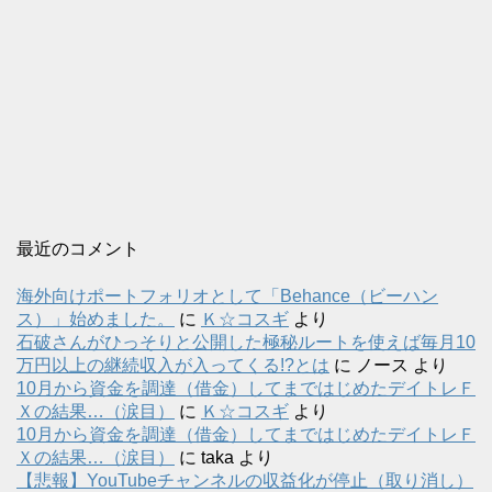
最近のコメント
海外向けポートフォリオとして「Behance（ビーハン
ス）」始めました。
に
Ｋ☆コスギ
より
石破さんがひっそりと公開した極秘ルートを使えば毎月10
万円以上の継続収入が入ってくる!?とは
に
ノース
より
10月から資金を調達（借金）してまではじめたデイトレＦ
Ｘの結果…（涙目）
に
Ｋ☆コスギ
より
10月から資金を調達（借金）してまではじめたデイトレＦ
Ｘの結果…（涙目）
に
taka
より
【悲報】YouTubeチャンネルの収益化が停止（取り消し）