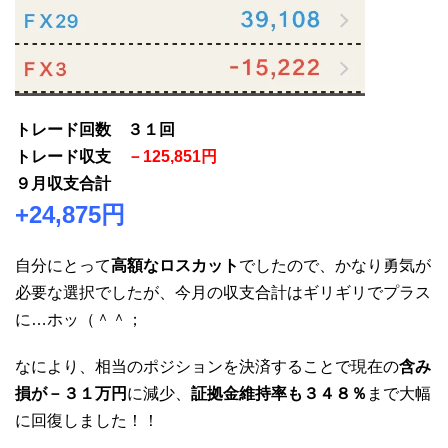
トレード回数 ３１回
トレード収支
－125
,851円
９月収支合計
+24
,875
円
自分にとって
高額なロスカット
でしたので、かなり勇気が
必要な選択でしたが、今月の収支合計はギリギリでプラス
に…ホッ（＾＾；
なにより、相当のポジションを決済することで現在の
含み
損が－３１万円
に減少、
証拠金維持率も３４８％
まで大幅
に回復しました！！