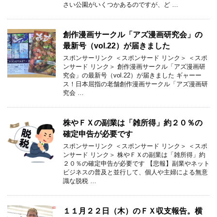
さい公園がいくつかあるのですが、ど …
創作漫画サークル「アズ漫画研究会」の
最新号（vol.22）が届きました
スポンサーリンク ＜スポンサード リンク＞ ＜スポ
ンサード リンク＞ 創作漫画サークル「アズ漫画研
究会」の最新号（vol.22）が届きました ギャーー
ス！日本屈指の老舗創作漫画サークル「アズ漫画研
究会 …
株やＦＸの副業は「雑所得」約２０％の
確定申告が必要です
スポンサーリンク ＜スポンサード リンク＞ ＜スポ
ンサード リンク＞ 株やＦＸの副業は「雑所得」約
２０％の確定申告が必要です 【悲報】副業やネット
ビジネスの普及と並行して、個人や主婦による無意
識な脱税 …
１１月２２日（木）のＦＸ収支報告。横