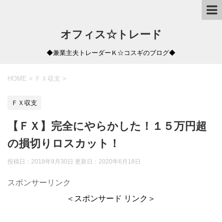
オフィス☆トレード
◆兼業主夫トレーダーＫ☆コスギのブログ◆
HOME
>
ＦＸ収支
>
ＦＸ収支
【ＦＸ】完全にやらかした！１５万円超
の損切りロスカット！
投稿日：2018年9月30日 更新日：
2020年6月18日
スポンサーリンク
＜スポンサード リンク＞