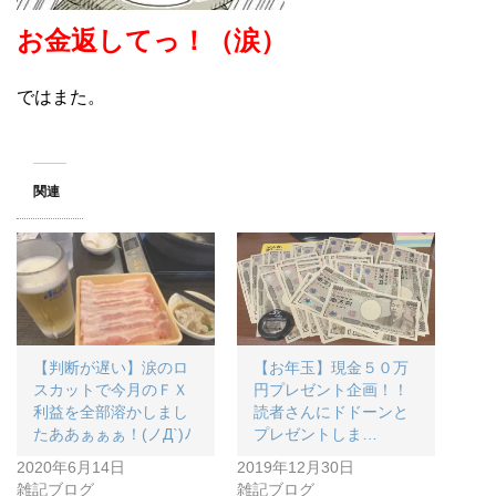
お金返してっ！（涙）
ではまた。
関連
【判断が遅い】涙のロ
【お年玉】現金５０万
スカットで今月のＦＸ
円プレゼント企画！！
利益を全部溶かしまし
読者さんにドドーンと
たああぁぁぁ！(ノД`)ﾉ
プレゼントしま…
2020年6月14日
2019年12月30日
雑記ブログ
雑記ブログ