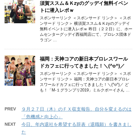
須賀ススム＆Ｋzyのグッデイ無料イベン
トに潜入レポｗ
スポンサーリンク ＜スポンサード リンク＞ ＜スポ
ンサード リンク＞ 横須賀ススム＆Ｋzyのグッデイ
無料イベントに潜入レポｗ 昨日（２２日）に、ホー
ムセンターグッデイ西福岡店にて、プロレス団体ド
ラゴン …
福岡：天神コアの新日本プロレスワール
ドカフェに行ってきました！＼(^o^)／
スポンサーリンク ＜スポンサード リンク＞ ＜スポ
ンサード リンク＞ 福岡：天神コアの新日本プロレ
スワールドカフェに行ってきました！＼(^o^)／ ど
も！「M-１グランプリ2019」ミルクボーイさん …
PREV
９月２７日（木）のＦＸ収支報告。自分を変えるのは
「危機感と向上心」
NEXT
今日、年内退社を希望する辞表（退職願）を書きまし
た