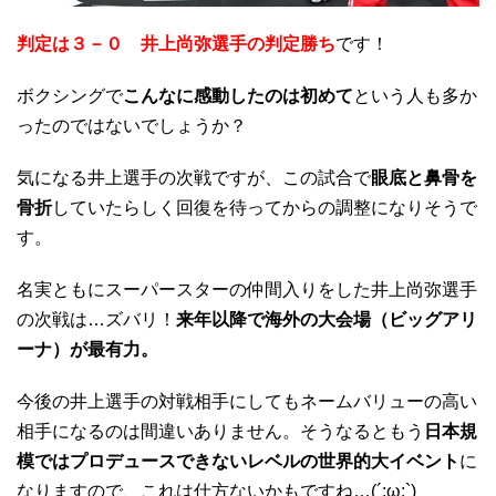
判定は３－０ 井上尚弥選手の判定勝ち
です！
ボクシングで
こんなに感動したのは初めて
という人も多か
ったのではないでしょうか？
気になる井上選手の次戦ですが、この試合で
眼底と鼻骨を
骨折
していたらしく回復を待ってからの調整になりそうで
す。
名実ともにスーパースターの仲間入りをした井上尚弥選手
の次戦は…ズバリ！
来年以降で海外の大会場（ビッグアリ
ーナ）が最有力。
今後の井上選手の対戦相手にしてもネームバリューの高い
相手になるのは間違いありません。そうなるともう
日本規
模ではプロデュースできないレベルの世界的大イベント
に
なりますので、これは仕方ないかもですね…(´;ω;`)