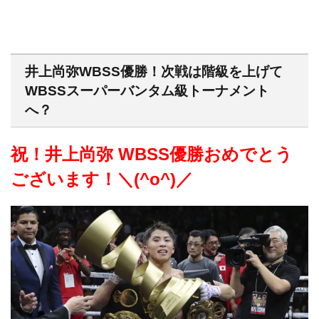
井上尚弥WBSS優勝！次戦は階級を上げて
WBSSスーパーバンタム級トーナメント
へ？
祝！井上尚弥 WBSS優勝おめでとう
ございます！＼(^o^)／