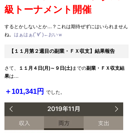
級トーナメント開催
するとかしないとか…？これは期待ぜずにはいられません
ね。
はぁはぁ(ﾟ∀ﾟ)←おいｗ
【１１月第２週目の副業・ＦＸ収支】結果報告
さて、
１１月４日(月)～９日(土)
までの
副業・ＦＸ収支結
果
は…
＋101,341円
でした。