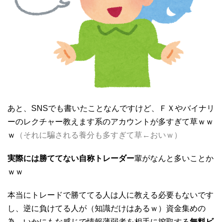
あと、SNSでも書いたことなんですけど、ＦＸやバイナリ
ーのレクチャー教えます系のアカウントが多すぎて草ｗｗ
ｗ
（それに騙される養分も多すぎて草←おいｗ）
実際には勝ててない自称トレーダー
輩がなんと多いことか
ｗｗ
本当にトレードで勝ててる人は人に教える必要もないです
し、逆に負けてる人が（知識だけはあるｗ）資金集めの
為、いかにもな感じで情報薄弱者を相手に搾取する
無料ビ