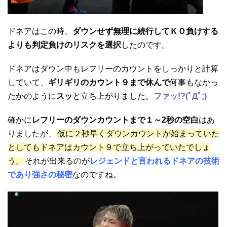
ドネアはこの時、
ダウンせず無理に続行してＫＯ負けする
よりも判定負けのリスクを選択
したのです。
ドネアはダウン中もレフリーのカウントをしっかりと計算
していて、
ギリギリのカウント９まで休んで
何事もなかっ
たかのように
スッ
と立ち上がりました。
ファッ!?(ﾟДﾟ;)
確かに
レフリーのダウンカウントまで１～2秒の空白
はあ
りましたが、
仮に２秒早くダウンカウントが始まっていた
としてもドネアはカウント９で立ち上がっていたでしょ
う。
それが出来るのが
レジェンドと言われるドネアの技術
であり強さの秘密
なのですね。