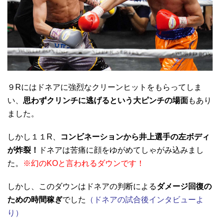
９Rにはドネアに強烈なクリーンヒットをもらってしま
い、
思わずクリンチに逃げるという大ピンチの場面
もあり
ました。
しかし１１R、
コンビネーションから井上選手の左ボディ
が炸裂！
ドネアは苦痛に顔をゆがめてしゃがみ込みまし
た。
※幻のKOと言われるダウンです！
しかし、このダウンはドネアの判断による
ダメージ回復の
ための時間稼ぎ
でした
（ドネアの試合後インタビューよ
り）