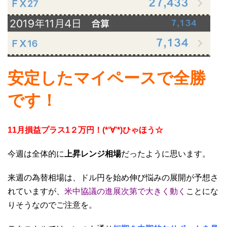
安定したマイペースで全勝
です！
11月損益プラス1２万円！(*‘∀’*)ひゃほう☆
今週は全体的に
上昇レンジ相場
だったように思います。
来週の為替相場は、ドル円を始め伸び悩みの展開が予想さ
れていますが、
米中協議の進展次第で大きく動く
ことにな
りそうなのでご注意を。