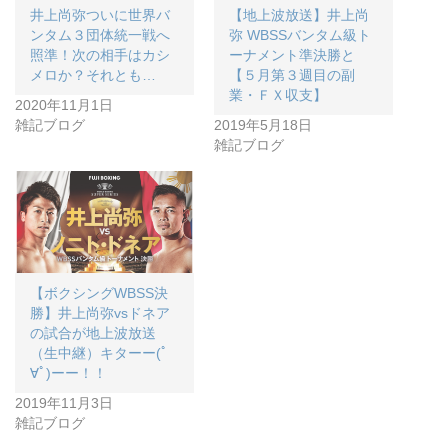
井上尚弥ついに世界バ
【地上波放送】井上尚
ンタム３団体統一戦へ
弥 WBSSバンタム級ト
照準！次の相手はカシ
ーナメント準決勝と
メロか？それとも…
【５月第３週目の副
業・ＦＸ収支】
2020年11月1日
雑記ブログ
2019年5月18日
雑記ブログ
【ボクシングWBSS決
勝】井上尚弥vsドネア
の試合が地上波放送
（生中継）キターー(ﾟ
∀ﾟ)ーー！！
2019年11月3日
雑記ブログ