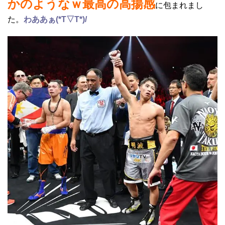
かのようなｗ最高の高揚感
に包まれまし
た。
わああぁ(*T▽T*)/