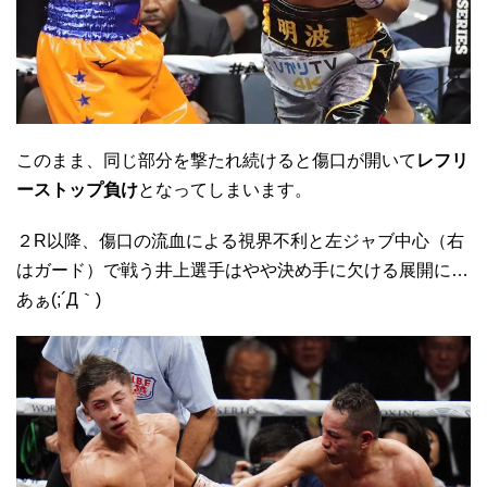
このまま、同じ部分を撃たれ続けると傷口が開いて
レフリ
ーストップ負け
となってしまいます。
２R以降、傷口の流血による視界不利と左ジャブ中心（右
はガード）で戦う井上選手はやや決め手に欠ける展開に…
あぁ(;´Д｀)