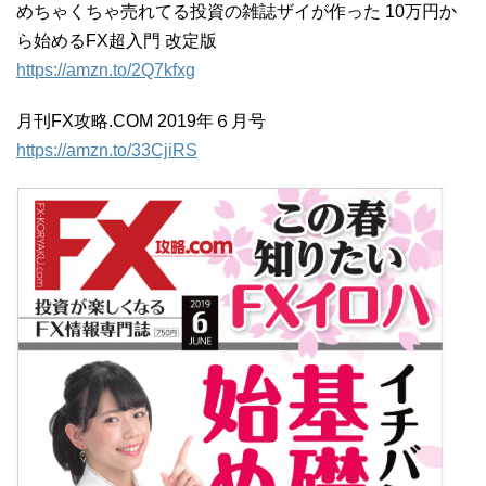
めちゃくちゃ売れてる投資の雑誌ザイが作った 10万円か
ら始めるFX超入門 改定版
https://
amzn.to/2Q7kfxg
月刊FX攻略.COM 2019年６月号
https://
amzn.to/33CjiRS