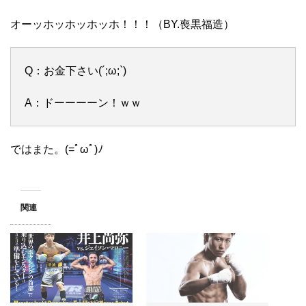
オーッホッホッホッホ！！！（BY.喪黒福造）
Q：お金下さい(´;ω;`)
A：ドーーーーン！ｗｗ
ではまた。(=ﾟωﾟ)ﾉ
関連