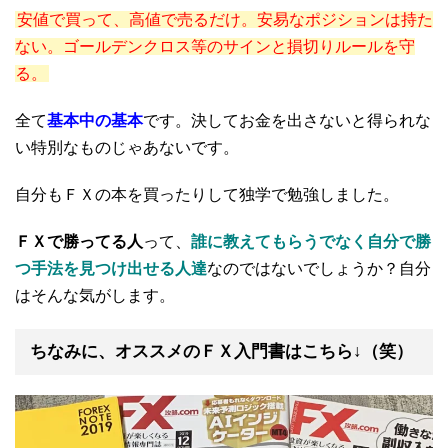
安値で買って、高値で売るだけ。安易なポジションは持た
ない。ゴールデンクロス等のサインと損切りルールを守
る。
全て
基本中の基本
です。決してお金を出さないと得られな
い特別なものじゃあないです。
自分もＦＸの本を買ったりして独学で勉強しました。
ＦＸで勝ってる人
って、
誰に教えてもらうでなく自分で勝
つ手法を見つけ出せる人達
なのではないでしょうか？自分
はそんな気がします。
ちなみに、
オススメのＦＸ入門書
はこちら↓（笑）