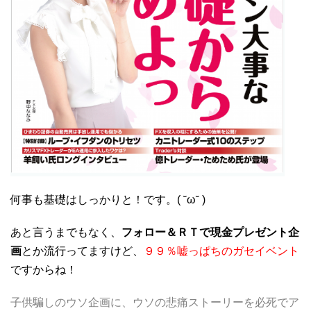
何事も基礎はしっかりと！です。( ˘ω˘ )
あと言うまでもなく、
フォロー＆ＲＴで現金プレゼント企
画
とか流行ってますけど、
９９％嘘っぱちのガセイベント
ですからね！
子供騙しのウソ企画に、ウソの悲痛ストーリーを必死でア