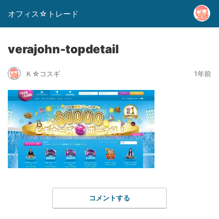
オフィス☆トレード
verajohn-topdetail
Ｋ☆コスギ
1年前
コメントする