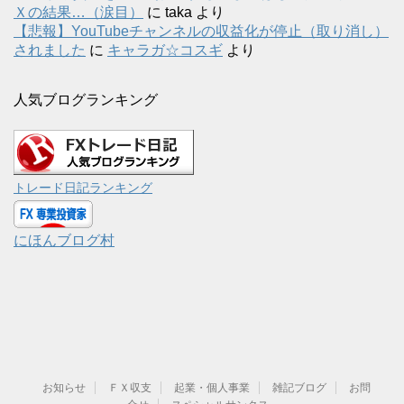
Ｘの結果…（涙目）
に
taka
より
【悲報】YouTubeチャンネルの収益化が停止（取り消し）
されました
に
キャラガ☆コスギ
より
人気ブログランキング
トレード日記ランキング
にほんブログ村
お知らせ
ＦＸ収支
起業・個人事業
雑記ブログ
お問