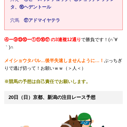
タ、⑯ヘデントール
穴馬
⑰アドマイヤテラ
④ー⑨⑬⑩ー①⑪⑯⑰ の3連複12通り
で勝負です！(∩´∀
｀)∩
メイショウタバル…後半失速しませんように…！
ぶっちぎ
りで逃げ切って！お願いｗｗ（＞人＜）
※競馬の予想は自己責任でお願いします。
20日（日）京都、新潟の注目レース予想