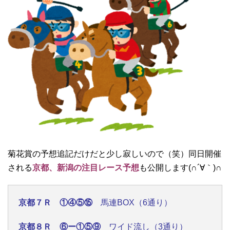
菊花賞の予想追記だけだと少し寂しいので（笑）同日開催
される
京都、新潟の注目レース予想
も公開します(∩´∀｀)∩
京都７Ｒ ①④⑤⑮
馬連BOX（6通り）
京都８Ｒ ⑥ー①⑤⑨
ワイド流し（3通り）