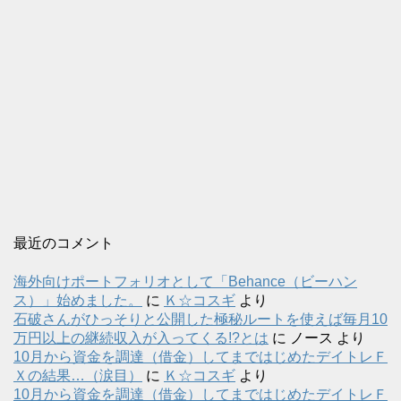
最近のコメント
海外向けポートフォリオとして「Behance（ビーハン
ス）」始めました。
に
Ｋ☆コスギ
より
石破さんがひっそりと公開した極秘ルートを使えば毎月10
万円以上の継続収入が入ってくる!?とは
に
ノース
より
10月から資金を調達（借金）してまではじめたデイトレＦ
Ｘの結果…（涙目）
に
Ｋ☆コスギ
より
10月から資金を調達（借金）してまではじめたデイトレＦ