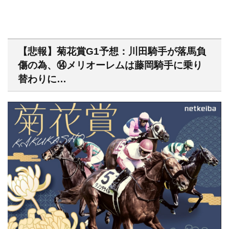
【悲報】菊花賞G1予想：川田騎手が落馬負
傷の為、⑭メリオーレムは藤岡騎手に乗り
替わりに…