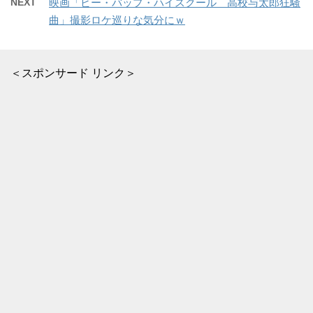
NEXT
映画「ビー・バップ・ハイスクール 高校与太郎狂騒
曲」撮影ロケ巡りな気分にｗ
＜スポンサード リンク＞