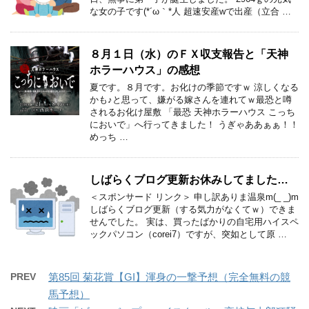
な女の子です(*´ω｀*人 超速安産wで出産（立合 …
８月１日（水）のＦＸ収支報告と「天神
ホラーハウス」の感想
夏です。８月です。お化けの季節ですｗ 涼しくなる
かも♪と思って、嫌がる嫁さんを連れてｗ最恐と噂
されるお化け屋敷 「最恐 天神ホラーハウス こっち
においで」へ行ってきました！ うぎゃああぁぁ！！
めっち …
しばらくブログ更新お休みしてました…
＜スポンサード リンク＞ 申し訳ありま温泉m(_ _)m
しばらくブログ更新（する気力がなくてｗ）できま
せんでした。 実は、買ったばかりの自宅用ハイスペ
ックパソコン（corei7）ですが、突如として原 …
PREV
第85回 菊花賞【GI】渾身の一撃予想（完全無料の競
馬予想）