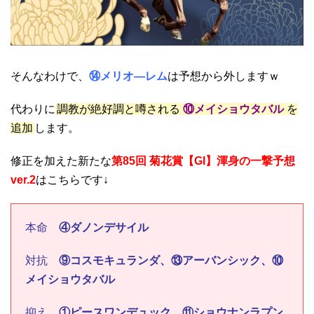
そんなわけで、
⑭メリオ―レム
は予想から外しますｗ
代わりに
調教が絶好調と噂される
⑩メイショウタバル
を
追加
します。
修正を加えた新たな
第85回 菊花賞【GI】渾身の一撃予想
ver.2
はこちらです↓
本命
④ダノンデサイル
対抗
⑨コスモキュランダ、⑬アーバンシック、⑩
メイショウタバル
抑え
①ピースワンデュック、⑪ショウナンラプン