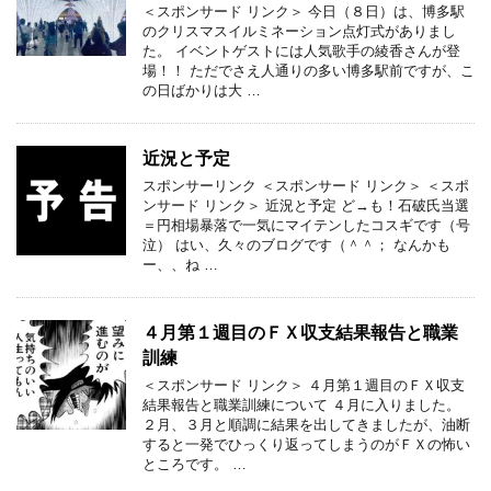
＜スポンサード リンク＞ 今日（８日）は、博多駅
のクリスマスイルミネーション点灯式がありまし
た。 イベントゲストには人気歌手の綾香さんが登
場！！ ただでさえ人通りの多い博多駅前ですが、こ
の日ばかりは大 …
近況と予定
スポンサーリンク ＜スポンサード リンク＞ ＜スポ
ンサード リンク＞ 近況と予定 ど→も！石破氏当選
＝円相場暴落で一気にマイテンしたコスギです（号
泣） はい、久々のブログです（＾＾； なんかも
ー、、ね …
４月第１週目のＦＸ収支結果報告と職業
訓練
＜スポンサード リンク＞ ４月第１週目のＦＸ収支
結果報告と職業訓練について ４月に入りました。
２月、３月と順調に結果を出してきましたが、油断
すると一発でひっくり返ってしまうのがＦＸの怖い
ところです。 …