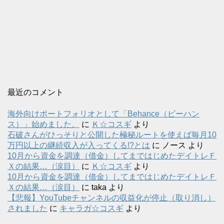
最近のコメント
海外向けポートフォリオとして「Behance（ビーハン
ス）」始めました。
に
Ｋ☆コスギ
より
石破さんがひっそりと公開した極秘ルートを使えば毎月10
万円以上の継続収入が入ってくる!?とは
に
ノース
より
10月から資金を調達（借金）してまではじめたデイトレＦ
Ｘの結果…（涙目）
に
Ｋ☆コスギ
より
10月から資金を調達（借金）してまではじめたデイトレＦ
Ｘの結果…（涙目）
に
taka
より
【悲報】YouTubeチャンネルの収益化が停止（取り消し）
されました
に
キャラガ☆コスギ
より