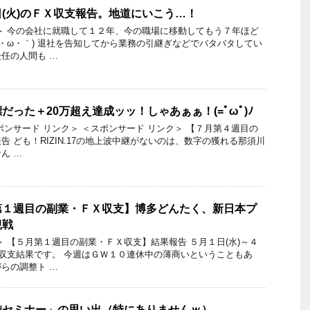
11日(火)のＦＸ収支報告。地道にいこう…！
＞ 今の会社に就職して１２年、今の職場に移動してもう７年ほど
´・ω・｀) 退社を告知してから業務の引継ぎなどでバタバタしてい
任の人間も …
った＋20万超え達成ッッ！しゃあぁぁ！(=ﾟωﾟ)ﾉ
ポンサード リンク＞ ＜スポンサード リンク＞ 【７月第４週目の
 ども！RIZIN.17の地上波中継がないのは、数字の獲れる那須川
ん …
第１週目の副業・ＦＸ収支】博多どんたく、新日本プ
観戦
＞ 【５月第１週目の副業・ＦＸ収支】結果報告 ５月１日(水)～４
Ｘ収支結果です。 今週はＧＷ１０連休中の薄商いということもあ
らの調整ト …
備セミナー」の思い出（特にありませんｗ）