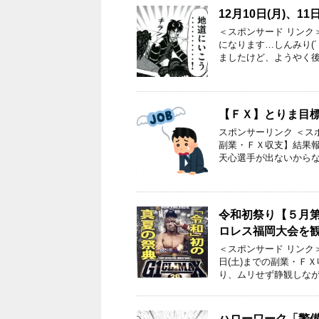
12月10日(月)、
＜スポンサード リンク
になります…しんみり(
ましたけど、ようやく後
【ＦＸ】とりま目標だ
スポンサーリンク ＜ス
副業・ＦＸ収支】結果報告
天心選手が出ないからな
令和初祭り【５月
ロレス福岡大会を
＜スポンサード リンク
日(土)までの副業・Ｆ
り、ムリせず静観しなが
ハローワーク「警