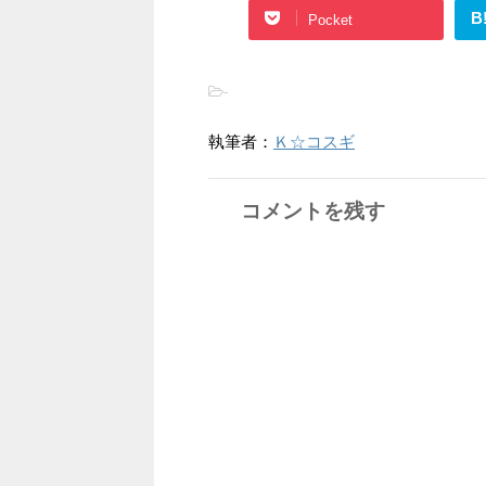
B
Pocket
-
執筆者：
Ｋ☆コスギ
コメントを残す