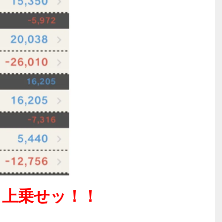
７上乗せッ！！