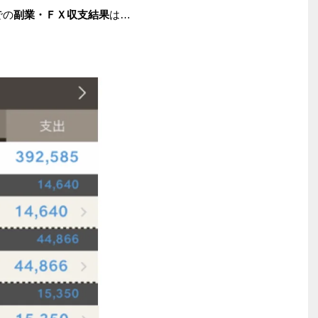
での
副業・ＦＸ収支結果
は…