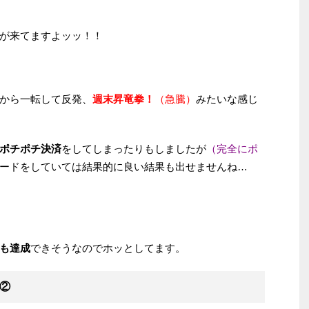
が来てますよッッ！！
から一転して反発、
週末昇竜拳！
（急騰）
みたいな感じ
ポチポチ決済
をしてしまったりもしましたが
（完全にポ
ードをしていては結果的に良い結果も出せませんね…
も達成
できそうなのでホッとしてます。
②