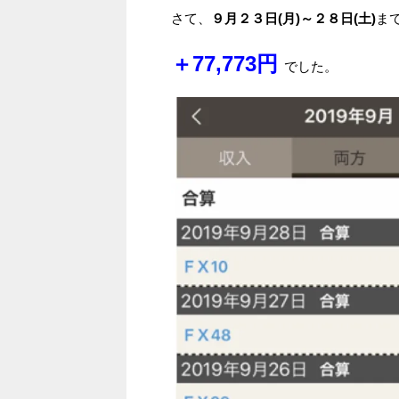
さて、
９月２３日(月)～２８日(土)
ま
＋77
,773円
でした。