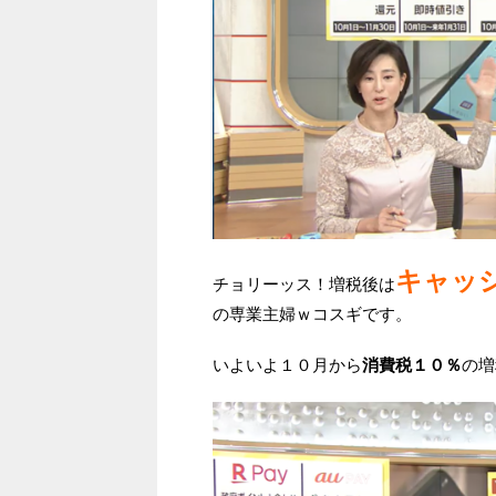
キャッ
チョリーッス！増税後は
の専業主婦ｗコスギです。
いよいよ１０月から
消費税１０％
の増税