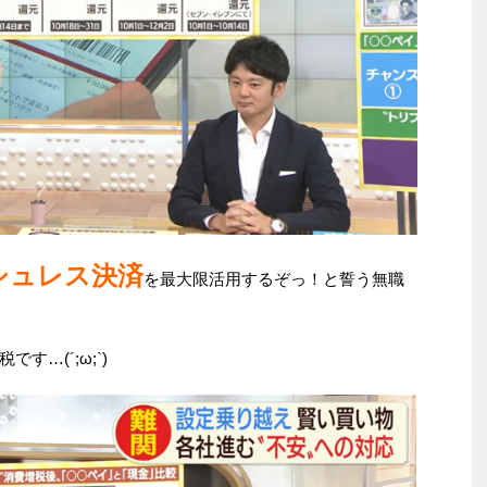
シュレス決済
を最大限活用するぞっ！と誓う無職
です…(´;ω;`)