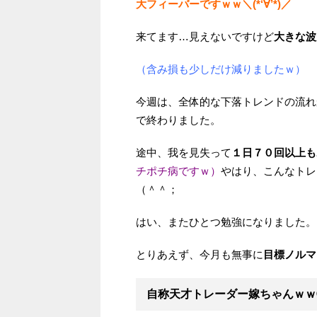
大フィーバーですｗｗ＼(*‘∀’*)／
来てます…見えないですけど
大きな波
（含み損も少しだけ減りましたｗ）
今週は、全体的な下落トレンドの流れ
で終わりました。
途中、我を見失って
１日７０回以上も
チポチ病ですｗ）
やはり、こんなトレ
（＾＾；
はい、またひとつ勉強になりました。
とりあえず、今月も無事に
目標ノルマ
自称天才トレーダー嫁ちゃんｗｗ