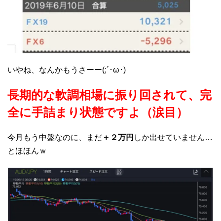
いやね、なんかもうさーー(;´･ω･)
長期的な軟調相場に振り回されて、完
全に手詰まり状態ですよ（涙目）
今月もう中盤なのに、まだ
＋２万円
しか出せていません…
とほほんｗ