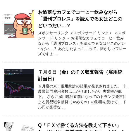
お洒落なカフェでコーヒー飲みながら
「週刊プロレス」を読んでる女はどこの
どいつだい…？
スポンサーリンク ＜スポンサード リンク＞ ＜スポ
ンサード リンク＞ お洒落なカフェでコーヒー飲み
ながら「週刊プロレス」を読んでる女はどこのどい
つだい…？ あたしだよっ！…って、懐かしいフレー
ズですよ …
７月６日（金）のＦＸ収支報告（雇用統
計当日）
６月度の米：雇用統計の結果が発表されました。 非
農業部門雇用者数は上がりましたが、失業率が低
下。 さらに雇用統計直前になってのトランプ発言に
よる貿易戦争勃発（やめてｗ）の影響を受けて… ド
ル円が完璧な …
Q「ＦＸで勝てる方法を教えて下さい」