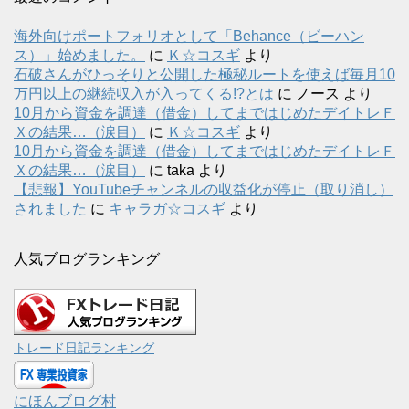
海外向けポートフォリオとして「Behance（ビーハン
ス）」始めました。
に
Ｋ☆コスギ
より
石破さんがひっそりと公開した極秘ルートを使えば毎月10
万円以上の継続収入が入ってくる!?とは
に
ノース
より
10月から資金を調達（借金）してまではじめたデイトレＦ
Ｘの結果…（涙目）
に
Ｋ☆コスギ
より
10月から資金を調達（借金）してまではじめたデイトレＦ
Ｘの結果…（涙目）
に
taka
より
【悲報】YouTubeチャンネルの収益化が停止（取り消し）
されました
に
キャラガ☆コスギ
より
人気ブログランキング
トレード日記ランキング
にほんブログ村