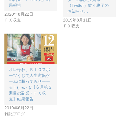
果報告
（Twitter）続々終了の
お知らせ…
2020年8月22日
ＦＸ収支
2019年8月11日
ＦＸ収支
オレ様わ、ＢＩＧスポ
ーツくじで人生逆転ゲ
ームに勝ってみせーー
る！(`･ω･´)/【６月第３
週目の副業・ＦＸ収
支】結果報告
2019年6月22日
雑記ブログ