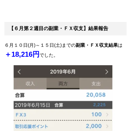
【６月第２週目の副業・ＦＸ収支】結果報告
６月１０日(月)～１５日(土)までの
副業・ＦＸ収支結果
は
＋18,216円
でした。