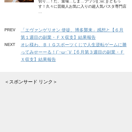
切り…！た、退場…しま…ブワッ((´;ω;`)) どもっ
す！久々に芸能人お気に入りの超人気パスタ専門店
…
PREV
「エヴァンゲリオン 使徒、博多襲来」感想と【６月
第１週目の副業・ＦＸ収支】結果報告
NEXT
オレ様わ、ＢＩＧスポーツくじで人生逆転ゲームに勝
ってみせーーる！(`･ω･´)/【６月第３週目の副業・Ｆ
Ｘ収支】結果報告
＜スポンサード リンク＞