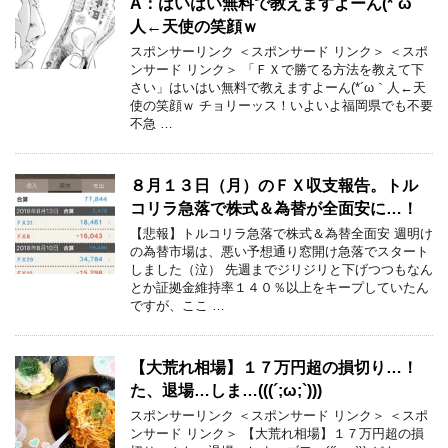
A：はいはい無料で教えますよーん(*´ω｀
人←天使の笑顔ｗ
スポンサーリンク ＜スポンサード リンク＞ ＜スポ
ンサード リンク＞ 「ＦＸで勝てる方法を教えて下
さい」はいはい無料で教えますよーん(*´ω｀人←天
使の笑顔ｗ チョリーッス！いよいよ福岡県でも不要
不急 …
８月１３日（月）のＦＸ収支報告。トル
コリラ急落で株式＆為替が全面安に…！
【悲報】トルコリラ急落で株式＆為替全面安 週明け
の為替市場は、悪い予想通り窓開け急落でスタート
しました（泣） 先週までジリジリと下げつつもなん
とか証拠金維持率１４０％以上をキープしていたん
ですが、ここ …
【大荒れ相場】１７万円超の損切り…！
た、退場…しま…(((´;ω;`)))
スポンサーリンク ＜スポンサード リンク＞ ＜スポ
ンサード リンク＞ 【大荒れ相場】１７万円超の損