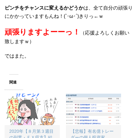
ピンチをチャンスに変えるかどうか
は、全て自分の頑張り
にかかっていますもんね！(`･ω･´)きりっ←ｗ
頑張りますよーーっ！
（応援よろしくお願い
致しますｗ）
ではまた。
関連
2020年【８月第３週目
【悲報】有名億トレー
の副業・ＦＸ収支】結
ダーの個人投資家