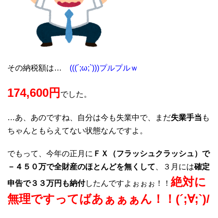
その納税額は…
(((´;ω;`)))プルプルｗ
174,600円
でした。
…あ、あのですね、自分は今も失業中で、まだ
失業手当
も
ちゃんともらえてない状態なんですよ。
でもって、今年の正月に
ＦＸ（フラッシュクラッシュ）で
－４５０万で全財産のほとんどを無くして
、３月には
確定
絶対に
申告で３３万円も納付
したんですよぉぉぉ！！
無理ですってばあぁぁぁん！！(´;∀;`)/