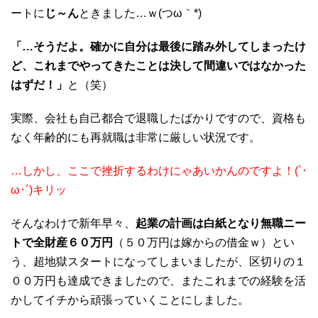
ートに
じ～ん
ときました…ｗ(つω｀*)
「…そうだよ。確かに自分は最後に踏み外してしまったけ
ど、これまでやってきたことは決して間違いではなかった
はずだ！」
と（笑）
実際、会社も自己都合で退職したばかりですので、資格も
なく年齢的にも再就職は非常に厳しい状況です。
…しかし、ここで挫折するわけにゃあいかんのですよ！(`･
ω･´)キリッ
そんなわけで新年早々、
起業の計画は白紙となり無職ニー
トで全財産６０万円
（５０万円は嫁からの借金ｗ）とい
う、超地獄スタートになってしまいましたが、区切りの１
００万円も達成できましたので、またこれまでの経験を活
かしてイチから頑張っていくことにしました。