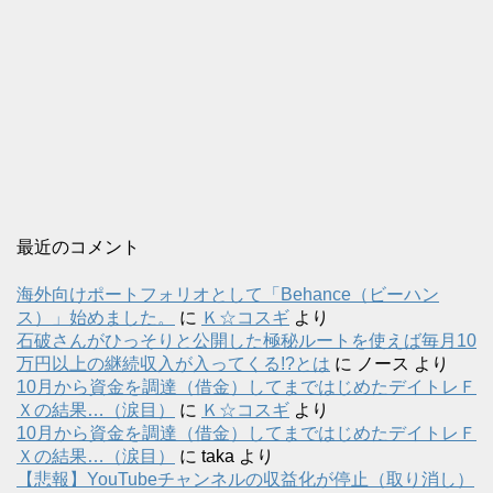
最近のコメント
海外向けポートフォリオとして「Behance（ビーハン
ス）」始めました。
に
Ｋ☆コスギ
より
石破さんがひっそりと公開した極秘ルートを使えば毎月10
万円以上の継続収入が入ってくる!?とは
に
ノース
より
10月から資金を調達（借金）してまではじめたデイトレＦ
Ｘの結果…（涙目）
に
Ｋ☆コスギ
より
10月から資金を調達（借金）してまではじめたデイトレＦ
Ｘの結果…（涙目）
に
taka
より
【悲報】YouTubeチャンネルの収益化が停止（取り消し）