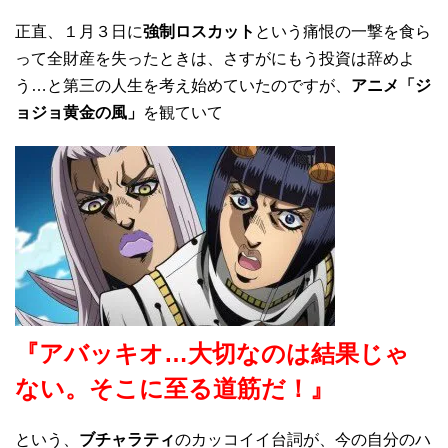
正直、１月３日に
強制ロスカット
という痛恨の一撃を食ら
って全財産を失ったときは、さすがにもう投資は辞めよ
う…と第三の人生を考え始めていたのですが、
アニメ「ジ
ョジョ黄金の風」
を観ていて
『アバッキオ…大切なのは結果じゃ
ない。そこに至る道筋だ！』
という、
ブチャラティ
のカッコイイ台詞が、今の自分のハ