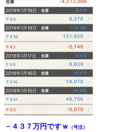
－４３７万円ですｗ
（号泣）