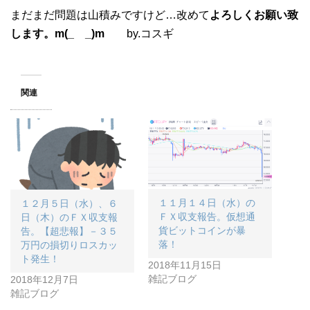
まだまだ問題は山積みですけど…改めて
よろしくお願い致
します。m(_ _)m
by.コスギ
関連
１１月１４日（水）の
１２月５日（水）、６
ＦＸ収支報告。仮想通
日（木）のＦＸ収支報
貨ビットコインが暴
告。【超悲報】－３５
落！
万円の損切りロスカッ
ト発生！
2018年11月15日
雑記ブログ
2018年12月7日
雑記ブログ