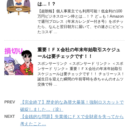
は…！？
【超朗報】個人事業主でも利用可能！低金利の100
万円ビジネスローン枠とは…！？ ど→も！Amazon
で週刊プロレス（年末カレンダー付き号）をポチッ
たら、なんと翌日朝方に届いて、その速さにビビっ
たコスギ …
重要！ＦＸ会社の年末年始取引スケジュ
ールは要チェックです！！
スポンサーリンク ＜スポンサード リンク＞ ＜スポ
ンサード リンク＞ 重要！ＦＸ会社の年末年始取引
スケジュールは要チェックです！！ チョリーッス！
誕生日を迎えた瞬間の午前零時を赤ちゃんのオムツ
交換で特 …
PREV
【完全終了】歴史的な為替大暴落！強制ロスカットで
破綻しました…（涙）
NEXT
【金銭的な問題】失業後にＦＸで全財産を失ってから
考えたこと…