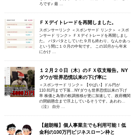
ろです♪ 最 …
ＦＸデイトレードを再開しました。
スポンサーリンク ＜スポンサード リンク＞ ＜スポ
ンサード リンク＞ ＦＸデイトレードを再開しまし
た。 バタバタとしていた９月も終わり、なんかあっ
という間に１０月の中旬です。 この10月から年末
にかけ …
１２月２０日（木）のＦＸ収支報告。NY
ダウが世界恐慌以来の下げ率に
＜スポンサード リンク＞ 【やばい】ドル円が
110.81円まで下落…NYダウも世界恐慌以来の下げ
率 株価と為替の軟調推移が更に加速して、政府機関
の閉鎖懸念まで浮上しているそうです。あわわ…
（泣） 自分 …
【超朗報】個人事業主でも利用可能！低
金利の100万円ビジネスローン枠と