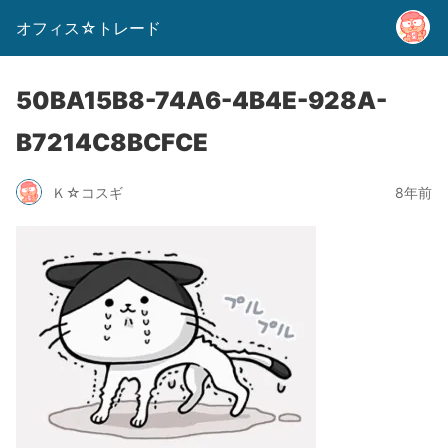
オフィス☆トレード
50BA15B8-74A6-4B4E-928A-
B7214C8BCFCE
Ｋ☆コスギ
8年前