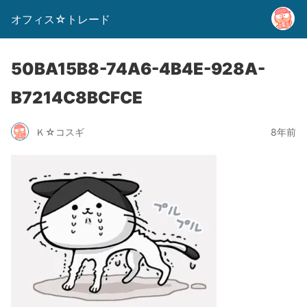
オフィス☆トレード
50BA15B8-74A6-4B4E-928A-
B7214C8BCFCE
Ｋ☆コスギ
8年前