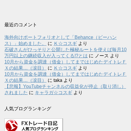
最近のコメント
海外向けポートフォリオとして「Behance（ビーハン
ス）」始めました。
に
Ｋ☆コスギ
より
石破さんがひっそりと公開した極秘ルートを使えば毎月10
万円以上の継続収入が入ってくる!?とは
に
ノース
より
10月から資金を調達（借金）してまではじめたデイトレＦ
Ｘの結果…（涙目）
に
Ｋ☆コスギ
より
10月から資金を調達（借金）してまではじめたデイトレＦ
Ｘの結果…（涙目）
に
taka
より
【悲報】YouTubeチャンネルの収益化が停止（取り消し）
されました
に
キャラガ☆コスギ
より
人気ブログランキング