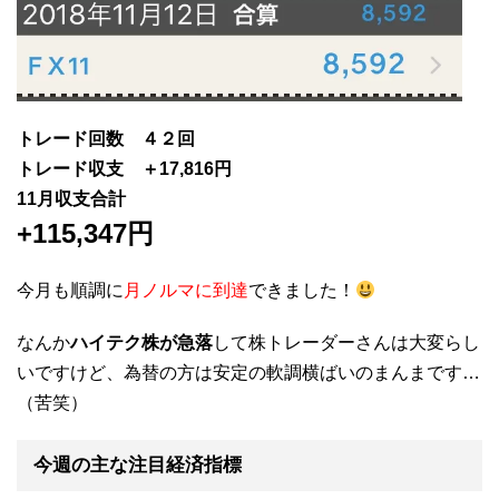
トレード回数 ４２回
トレード収支 ＋17,816円
11
月収支合計
+115
,347
円
今月も順調に
月ノルマに到達
できました！
なんか
ハイテク株が急落
して株トレーダーさんは大変らし
いですけど、為替の方は安定の軟調横ばいのまんまです…
（苦笑）
今週の主な注目経済指標