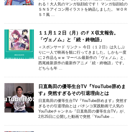
れる！大人気のマンガ似顔絵です！ マンガ似顔絵の
ＳＮＳアイコン用イラストを納品しました。 ＷＯＲ
ＳＴ風 …
１１月１２日（月）のＦＸ収支報告。
「ヴェノム」と「続・終物語」
＜スポンサード リンク＞ 今日（１２日）は久しぶ
りに一人で映画を観に行ってきました。しかも一度
に２作品もｗｗ マーベル最新作の「ヴェノム」と、
西尾維新原作の最新作アニメ「続・終物語」です。
どちらも年 …
日直島田の優等生台TV『YouTube辞めま
す』突然すぎるその引退理由とは
日直島田の優等生台TV『YouTube辞めます』突然す
ぎるその引退理由とは パチンコ実践動画で人気の
YouTubeチャンネル『日直島田の優等生台TV』が、
2月25日に公開した動画で突然「YouTube …