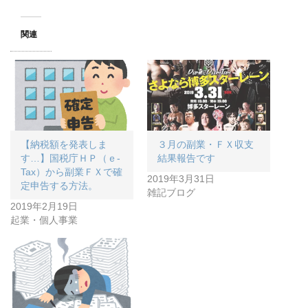
関連
【納税額を発表しま
３月の副業・ＦＸ収支
す…】国税庁ＨＰ（ｅ-
結果報告です
Tax）から副業ＦＸで確
2019年3月31日
定申告する方法。
雑記ブログ
2019年2月19日
起業・個人事業