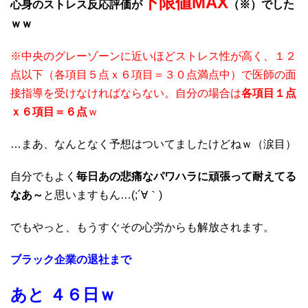
下限値MAX
心身のストレス反応評価が
（※）でした
ｗｗ
※中央のグレーゾーンに近いほどストレス性が高く、１２
点以下（各項目５点ｘ６項目＝３０点満点中）で医師の面
接指導を受けなければならない。自分の場合は
各項目１点
ｘ６項目＝６点
ｗ
…まあ、なんとなく予想はついてましたけどねｗ（涙目）
自分でもよく
毎日あの悲痛なパワハラに頑張って耐えてる
なあ～
と思いますもん…(;´∀｀)
でもやっと、もうすぐその心労からも解放されます。
ブラック企業の退社まで
あと ４６日ｗ