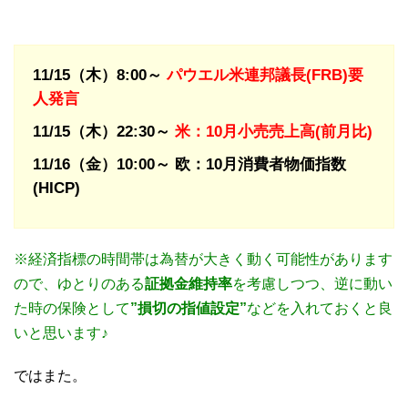
11/15（木）8:00～
パウエル米連邦議長(FRB)要
人発言
11/15（木）22:30～
米：10月小売売上高(前月比)
11/16（金）10:00～ 欧：10月消費者物価指数
(HICP)
※経済指標の時間帯は為替が大きく動く可能性があります
ので、ゆとりのある
証拠金維持率
を考慮しつつ、逆に動い
た時の保険として
”損切の指値設定”
などを入れておくと良
いと思います♪
ではまた。