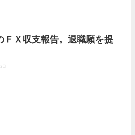
のＦＸ収支報告。退職願を提
12日