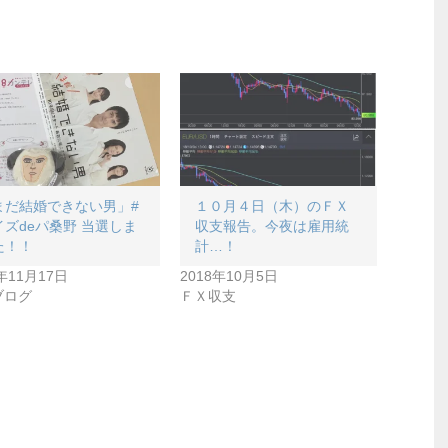
まだ結婚できない男」#
１０月４日（木）のＦＸ
イズdeパ桑野 当選しま
収支報告。今夜は雇用統
た！！
計…！
9年11月17日
2018年10月5日
ブログ
ＦＸ収支