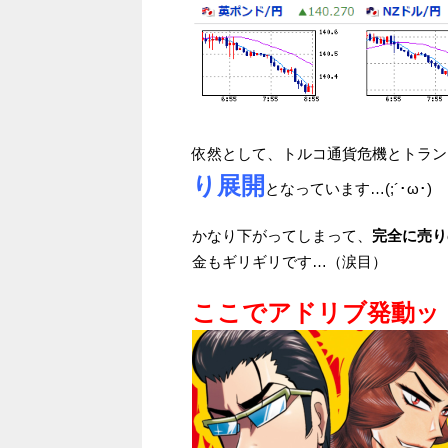
依然として、トルコ通貨危機とトラン
り展開
となっています…(;´･ω･)
かなり下がってしまって、
完全に売り
金もギリギリです…（涙目）
ここでアドリブ発動ッ