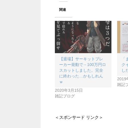
関連
【退場】サーキットブレ
「
ーカー発動で－100万円ロ
ク
スカットしました。完全
し
に終わった…かもしれん
201
ｗ
雑記
2020年3月15日
雑記ブログ
＜スポンサード リンク＞