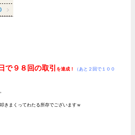
日で９８回の取引
を達成！
（あと２回で１００
。
叩きまくってわたる所存でございますｗ