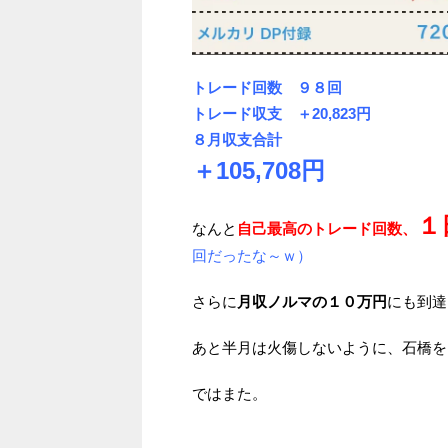
トレード回数 ９８回
トレード収支 ＋20,823円
８月収支合計
＋105,708円
１
なんと
自己最高のトレード回数、
回だったな～ｗ）
さらに
月収ノルマの１０万円
にも到達
あと半月は火傷しないように、石橋を
ではまた。