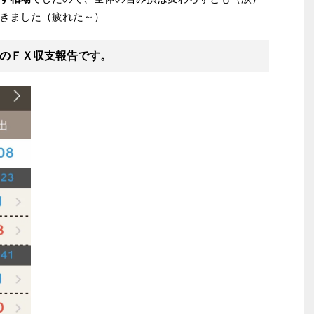
きました（疲れた～）
のＦＸ収支報告
です。