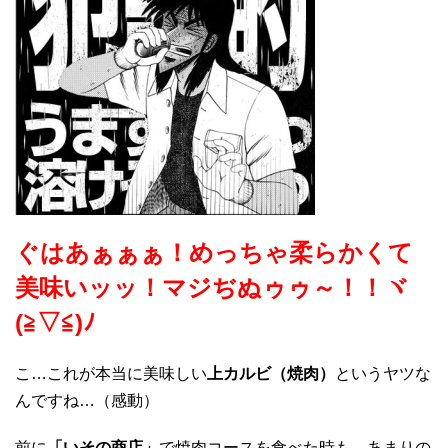
ぐはあぁぁぁ！めっちゃ柔らかくて
美味いッッ！マジぢぬゥゥ～！！ヾ
(≧▽≦)ﾉ
こ…これが本当に美味しい
上カルビ（焼肉）
というヤツな
んですね…（感動）
前に
「いその商店」
で焼肉コースを食べた時も、あまりの