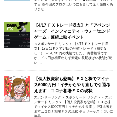
すｗ ※今回のブログはいつにもまして全く面白くあ
りませ …
【4/17 ＦＸトレード収支】と「アベンジ
ャーズ インフィニティ・ウォー/エンド
ゲーム」連続上映イベント
＜スポンサード リンク＞ 【4/17 ＦＸトレード収
支】 17日はＦＸで37回の利確トレード（損切な
し！） ＋54,731円の快勝でした。 為替相場です
が、ドル円は相変わらず安定の長期横ばい状態が続
い …
【個人投資家も悲鳴】ＦＸと株でマイナ
ス6000万円！イチからやり直しで引退考
えます…コロナ相場ＦＸの現状
スポンサーリンク ＜スポンサード リンク＞ ＜スポ
ンサード リンク＞ 【個人投資家も悲鳴】ＦＸと株
でマイナス6000万円！イチからやり直しで引退考え
ます…コロナ相場ＦＸの現状 チョリーッス！ついに
液晶 …