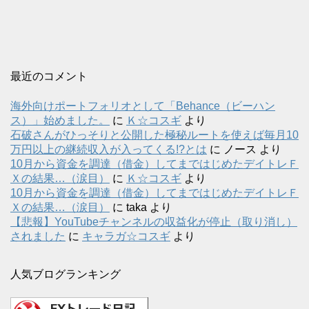
最近のコメント
海外向けポートフォリオとして「Behance（ビーハン
ス）」始めました。
に
Ｋ☆コスギ
より
石破さんがひっそりと公開した極秘ルートを使えば毎月10
万円以上の継続収入が入ってくる!?とは
に
ノース
より
10月から資金を調達（借金）してまではじめたデイトレＦ
Ｘの結果…（涙目）
に
Ｋ☆コスギ
より
10月から資金を調達（借金）してまではじめたデイトレＦ
Ｘの結果…（涙目）
に
taka
より
【悲報】YouTubeチャンネルの収益化が停止（取り消し）
されました
に
キャラガ☆コスギ
より
人気ブログランキング