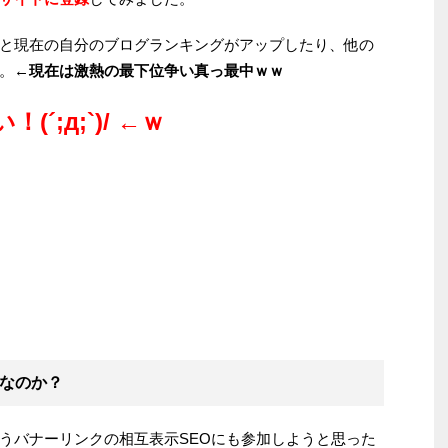
と現在の自分のブログランキングがアップしたり、他の
。
←現在は激熱の最下位争い真っ最中ｗｗ
´;д;`)/ ←ｗ
なのか？
うバナーリンクの相互表示SEOにも参加しようと思った