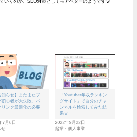
ていくのが、SEO対策としてモアベターのようですｗ
お知らせ】またまたブ
「Youtuber年収ランキン
グ初心者が大失敗。パ
グサイト」で自分のチャ
マリンク最適化の必要
ンネルを検索してみた結
果ｗ
9年7月6日
2022年9月22日
らせ
起業・個人事業