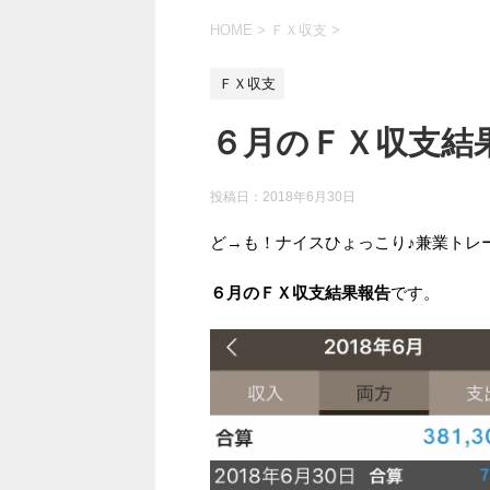
HOME
>
ＦＸ収支
>
ＦＸ収支
６月のＦＸ収支結
投稿日：
2018年6月30日
ど→も！ナイスひょっこり♪兼業トレ
６月のＦＸ収支結果報告
です。