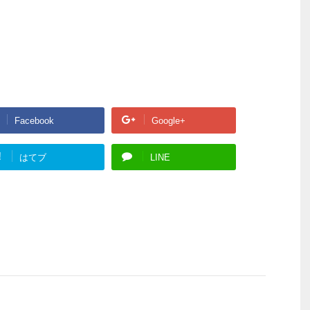
Facebook
Google+
!
はてブ
LINE