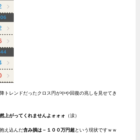
降トレンドだったクロス円がやや回復の兆しを見せてき
然上がってくれませんよォォォ
（涙）
抱え込んだ
含み損は－１００万円超
という現状ですｗｗ