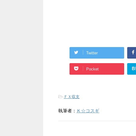
Twitter
B
Pocket
-
ＦＸ収支
執筆者：
Ｋ☆コスギ