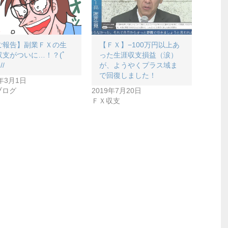
ご報告】副業ＦＸの生
【ＦＸ】−100万円以上あ
収支がついに…！？(ﾟ
った生涯収支損益（涙）
//
が、ようやくプラス域ま
で回復しました！
0年3月1日
ブログ
2019年7月20日
ＦＸ収支