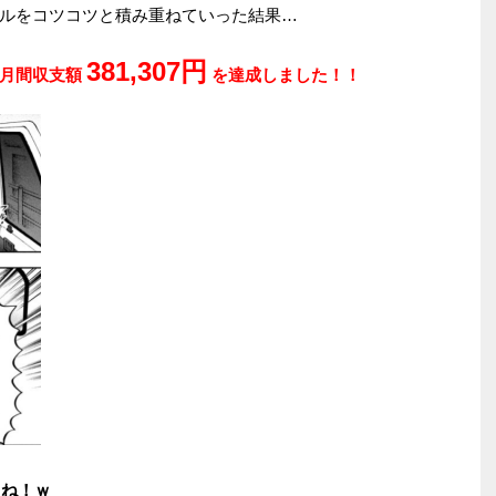
ルをコツコツと積み重ねていった結果…
381,307円
の月間収支額
を達成しました！！
よね！ｗ