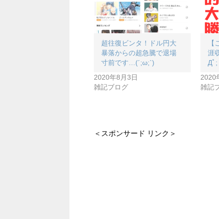
超往復ビンタ！ドル円大
【
暴落からの超急騰で退場
涯
寸前です…(´;ω;`)
Дﾟ; 
2020年8月3日
202
雑記ブログ
雑記
＜スポンサード リンク＞