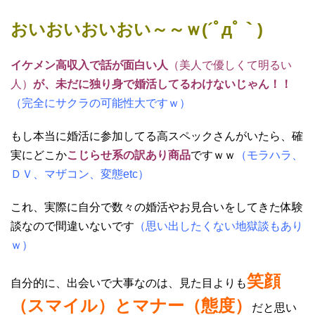
おいおいおいおい～～ｗ(´ﾟдﾟ｀)
イケメン高収入で話が面白い人
（美人で優しくて明るい
人）
が、未だに独り身で婚活してるわけないじゃん！！
（完全にサクラの可能性大ですｗ）
もし本当に婚活に参加してる高スペックさんがいたら、確
実にどこか
こじらせ系の訳あり商品
ですｗｗ
（モラハラ、
ＤＶ、マザコン、変態etc）
これ、実際に自分で数々の婚活やお見合いをしてきた体験
談なので間違いないです
（思い出したくない地獄談もあり
ｗ）
笑顔
自分的に、出会いで大事なのは、見た目よりも
（スマイル）とマナー（態度）
だと思い