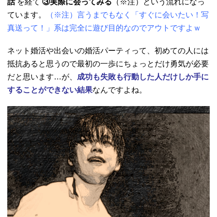
話
を経て
③実際に会ってみる
（※注）という流れになっ
ています。
（※注）言うまでもなく「すぐに会いたい！写
真送って！」系は完全に遊び目的なのでアウトですよｗ
ネット婚活や出会いの婚活パーティって、初めての人には
抵抗あると思うので最初の一歩にちょっとだけ勇気が必要
だと思います…が、
成功も失敗も行動した人だけしか手に
することができない結果
なんですよね。