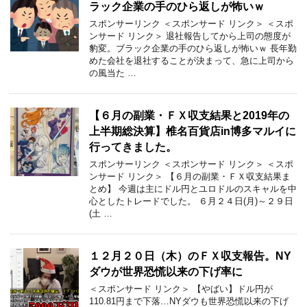
ラック企業の手のひら返しが怖いｗ
スポンサーリンク ＜スポンサード リンク＞ ＜スポ
ンサード リンク＞ 退社報告してから上司の態度が
豹変。ブラック企業の手のひら返しが怖いｗ 長年勤
めた会社を退社することが決まって、急に上司から
の風当た …
【６月の副業・ＦＸ収支結果と2019年の
上半期総決算】椎名百貨店in博多マルイに
行ってきました。
スポンサーリンク ＜スポンサード リンク＞ ＜スポ
ンサード リンク＞ 【６月の副業・ＦＸ収支結果ま
とめ】 今週は主にドル円とユロドルのスキャルを中
心としたトレードでした。 ６月２４日(月)～２９日
(土 …
１２月２０日（木）のＦＸ収支報告。NY
ダウが世界恐慌以来の下げ率に
＜スポンサード リンク＞ 【やばい】ドル円が
110.81円まで下落…NYダウも世界恐慌以来の下げ