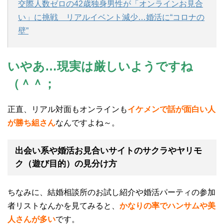
交際人数ゼロの42歳独身男性が「オンラインお見合
い」に挑戦 リアルイベント減少…婚活に“コロナの
壁”
いやあ…現実は厳しいようですね
（＾＾；
正直、リアル対面もオンラインも
イケメンで話が面白い人
が勝ち組さん
なんですよね～。
出会い系や婚活お見合いサイトのサクラやヤリモ
ク（遊び目的）の見分け方
ちなみに、結婚相談所のお試し紹介や婚活パーティの参加
者リストなんかを見てみると、
かなりの率でハンサムや美
人さんが多い
です。