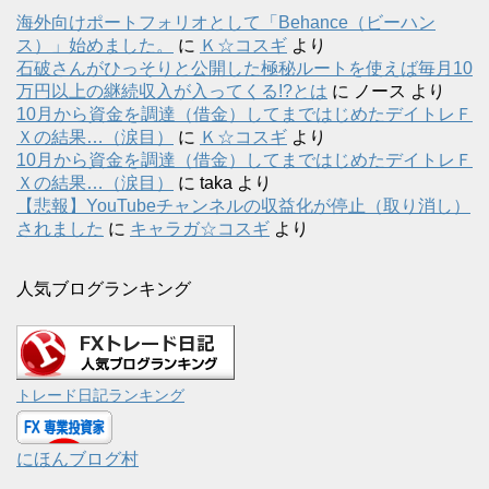
海外向けポートフォリオとして「Behance（ビーハン
ス）」始めました。
に
Ｋ☆コスギ
より
石破さんがひっそりと公開した極秘ルートを使えば毎月10
万円以上の継続収入が入ってくる!?とは
に
ノース
より
10月から資金を調達（借金）してまではじめたデイトレＦ
Ｘの結果…（涙目）
に
Ｋ☆コスギ
より
10月から資金を調達（借金）してまではじめたデイトレＦ
Ｘの結果…（涙目）
に
taka
より
【悲報】YouTubeチャンネルの収益化が停止（取り消し）
されました
に
キャラガ☆コスギ
より
人気ブログランキング
トレード日記ランキング
にほんブログ村