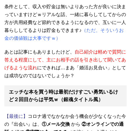
条件として、収入や貯金は無いよりあった方が良いに決ま
っていますけどｗリアルな話、一緒に暮らしてしてからの
方が共用経費など節約できるようになるので、互いに一人
暮らししてるよりは貯金もできます♪
（ただ、そういうお
金の価値観は大事ですｗ）
あとは記事にもありましたけど、
自己紹介は軽めで質問に
答える程度にして、主にお相手の話を引き出して聞いてあ
げるような流れ
にできれば…まあ「婚活お見合い」として
は成功なのではないでしょうか？
エッチな本を買う時は最初だけすごい勇気いるけ
ど２回目からは平気ｗ（銀魂タイトル風）
【最後に】
コロナ過でなかなか会う機会が少なくなった今
の『出会い』は、
①メール交換
から
②オンラインでの通