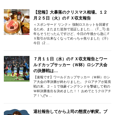
【悲報】大暴落のクリスマス相場。１２
月２５日（火）のＦＸ収支報告
＜スポンサード リンク＞ 強制ロスカットを回避す
るため、またまた追加で追証しました…（T＿T) 去
年もそうだったんですけど、今日の午後から急にＦ
Ｘ取引が出来なくなってめっちゃ焦りました（汗）
今日（2 …
７月１１日（水）のＦＸ収支報告とワー
ルドカップサッカー（Ｗ杯）ロシア大会
の決勝戦は…
【速報です】ワールドカップサッカー（Ｗ杯）ロシ
ア大会の準決勝が終わりました。 クロアチアが延長
戦の末、２－１で強豪イングランドを撃破して初の
Ｗ杯決勝進出を決めました！！ おめでとうクロアチ
ア！＼(^o …
退社報告してから上司の態度が豹変。ブ