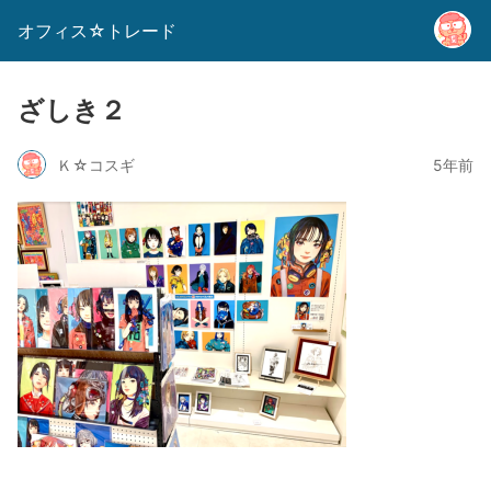
オフィス☆トレード
ざしき２
Ｋ☆コスギ
5年前