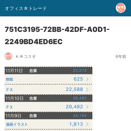
オフィス☆トレード
751C3195-72BB-42DF-A0D1-
2249BD4ED6EC
Ｋ☆コスギ
6年前