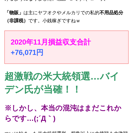
「物販」
は主にヤフオクやメルカリでの私的
不用品処分
（非課税）
です。小銭稼ぎですねｗ
2020年11月損益収支合計
+76,071円
超激戦の米大統領選…バイ
デン氏が当確！！
※しかし、本当の混沌はまだこれか
らです…(;´Д｀)