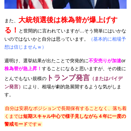
大統領選後は株為替が爆上げす
また、
る！
と世間的に言われていますが…そう簡単にはいかな
いのではないかと自分は思っています。
（基本的に相場予
想は信じませんｗ）
週明け、選挙結果が出たことで突発的に
不安売りが加速
or
株為替が急上昇！
することになると思いますが、その後に
トランプ発言
とんでもない規模の
（またはバイデ
ン発言）
により、相場が劇的急展開するような気がしま
す。
自分は安易なポジションで長期保有することなく、落ち着
くまでは
短期スキャル中心で様子見しながら４年に一度の
警戒モード
ですｗ