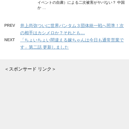
イベントの自粛）による二次被害がヤバない？ 中国
か …
PREV
井上尚弥ついに世界バンタム３団体統一戦へ照準！次
の相手はカシメロか？それとも…
NEXT
「ちょいちょい間違える嫁ちゃんは今日も通常営業で
す」第二話 更新しました
＜スポンサード リンク＞