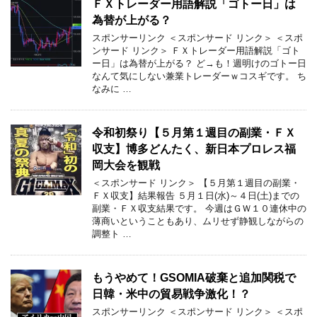
ＦＸトレーダー用語解説「ゴトー日」は
為替が上がる？
スポンサーリンク ＜スポンサード リンク＞ ＜スポ
ンサード リンク＞ ＦＸトレーダー用語解説「ゴト
ー日」は為替が上がる？ ど→も！週明けのゴトー日
なんて気にしない兼業トレーダーｗコスギです。 ち
なみに …
令和初祭り【５月第１週目の副業・ＦＸ
収支】博多どんたく、新日本プロレス福
岡大会を観戦
＜スポンサード リンク＞ 【５月第１週目の副業・
ＦＸ収支】結果報告 ５月１日(水)～４日(土)までの
副業・ＦＸ収支結果です。 今週はＧＷ１０連休中の
薄商いということもあり、ムリせず静観しながらの
調整ト …
もうやめて！GSOMIA破棄と追加関税で
日韓・米中の貿易戦争激化！？
スポンサーリンク ＜スポンサード リンク＞ ＜スポ