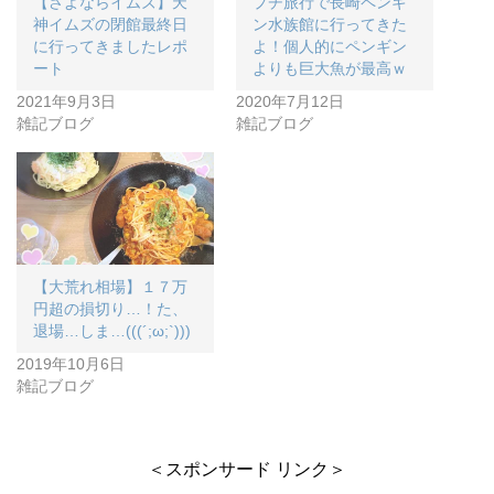
【さよならイムズ】天
プチ旅行で長崎ペンギ
神イムズの閉館最終日
ン水族館に行ってきた
に行ってきましたレポ
よ！個人的にペンギン
ート
よりも巨大魚が最高ｗ
2021年9月3日
2020年7月12日
雑記ブログ
雑記ブログ
【大荒れ相場】１７万
円超の損切り…！た、
退場…しま…(((´;ω;`)))
2019年10月6日
雑記ブログ
＜スポンサード リンク＞