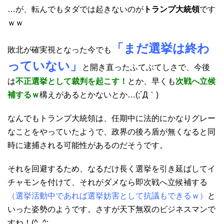
…が、転んでもタダでは起きないのが
トランプ大統領
です
ｗｗ
「まだ選挙は終わ
敗北が確実視となった今でも
っていない」
と開き直ったふてぶてしさで、今後
は
不正選挙として裁判を起こす！
とか、早くも
次戦へ立候
補するｗ
構えがあるとかないとか…(;´Д｀)
なんでもトランプ大統領は、任期中に法的にかなりグレー
なことをやっていたようで、政界の後ろ盾が無くなると同
時に逮捕される可能性があるのだそうです。
それを回避するため、なるだけ長く選挙を引き延ばしてイ
チャモンを付けて、それがダメなら即次戦へ立候補する
（選挙活動中であれば選挙妨害として抗議もできるｗ）
と
いった姿勢のようです。さすが天下無双のビジネスマンで
すね！(^_^;