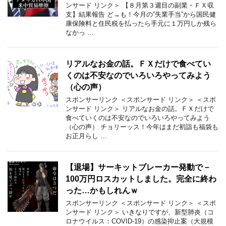
ンサード リンク＞ 【８月第３週目の副業・ＦＸ収
支】結果報告 ど→も！今月の”失業手当”から国民健
康保険料と住民税を払ったら手元に１万円しか残ら
なかっ …
リアルなお金の話。ＦＸだけで食べてい
くのは不安なのでいろいろやってみよう
（心の声）
スポンサーリンク ＜スポンサード リンク＞ ＜スポ
ンサード リンク＞ リアルなお金の話。ＦＸだけで
食べていくのは不安なのでいろいろやってみよう
（心の声） チョリーッス！今年はまだ初詣も福袋も
お正月らし …
【退場】サーキットブレーカー発動で－
100万円ロスカットしました。完全に終わ
った…かもしれんｗ
スポンサーリンク ＜スポンサード リンク＞ ＜スポ
ンサード リンク＞ いきなりですが、新型肺炎（コ
ロナウイルス：COVID-19）の感染抑止案（大規模