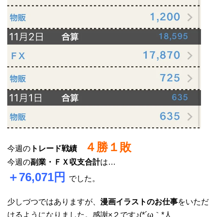
４勝１敗
今週の
トレード戦績
今週の
副業・ＦＸ収支合計
は…
＋76
,071円
でした。
少しづつではありますが、
漫画イラストのお仕事
をいただ
けるようになりました。感謝×２です♪(*´ω｀*人