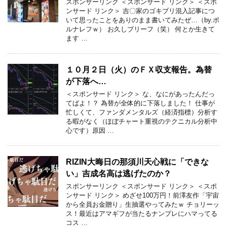
スポンサーリンク ＜スポンサード リンク＞ ＜スポ
ンサード リンク＞ 吉〇家のゴキブリ混入記事につ
いて思ったことをありのまま書いてみたぜ…（by.ポ
ルナレフｗ） お久しブリーフ（笑） 何とか生きて
ます …
１０月２日（火）のＦＸ収支報告。為替
が下落へ…
＜スポンサード リンク＞ な、なにがあったんだっ
てばよ！？ 為替が全体的に下落しました！ 仕事が
忙しくて、ファンダメンタルズ（経済指標）分析す
る暇がなく（ほぼチャート重視のテクニカル分析中
心です）原因 …
RIZIN大晦日の那須川天心戦に「できな
い」吉成名高は逃げたのか？
スポンサーリンク ＜スポンサード リンク＞ ＜スポ
ンサード リンク＞ めざせ100万円！前澤友作「宇宙
から全員お金贈り」生抽選やってみたｗ チョリーッ
ス！最近はアマギフが当たるナンプレにハマってる
コス …