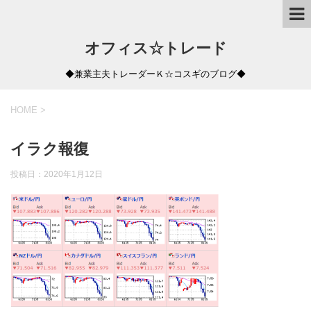
オフィス☆トレード
◆兼業主夫トレーダーＫ☆コスギのブログ◆
HOME
>
イラク報復
投稿日：
2020年1月12日