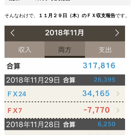
そんなわけで、
１１月２９
日（木）のＦＸ収支報告
です。