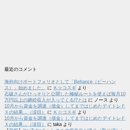
最近のコメント
海外向けポートフォリオとして「Behance（ビーハン
ス）」始めました。
に
Ｋ☆コスギ
より
石破さんがひっそりと公開した極秘ルートを使えば毎月10
万円以上の継続収入が入ってくる!?とは
に
ノース
より
10月から資金を調達（借金）してまではじめたデイトレＦ
Ｘの結果…（涙目）
に
Ｋ☆コスギ
より
10月から資金を調達（借金）してまではじめたデイトレＦ
Ｘの結果…（涙目）
に
taka
より