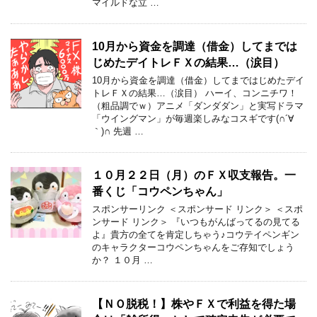
マイルドな立 …
10月から資金を調達（借金）してまでは
じめたデイトレＦＸの結果…（涙目）
10月から資金を調達（借金）してまではじめたデイ
トレＦＸの結果…（涙目） ハーイ、コンニチワ！
（粗品調でｗ）アニメ「ダンダダン」と実写ドラマ
「ウイングマン」が毎週楽しみなコスギです(∩´∀
｀)∩ 先週 …
１０月２２日（月）のＦＸ収支報告。一
番くじ「コウペンちゃん」
スポンサーリンク ＜スポンサード リンク＞ ＜スポ
ンサード リンク＞ 『いつもがんばってるの見てる
よ』貴方の全てを肯定しちゃう♪コウテイペンギン
のキャラクターコウペンちゃんをご存知でしょう
か？ １０月 …
【ＮＯ脱税！】株やＦＸで利益を得た場