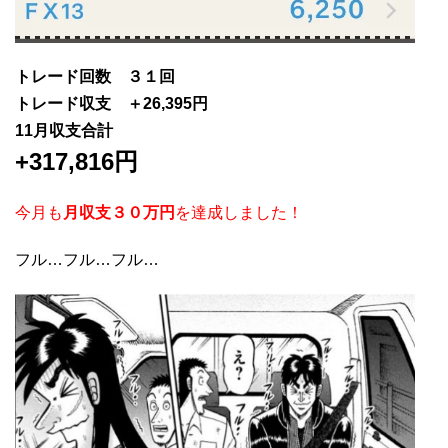
トレード回数 ３１回
トレード収支 ＋26,395円
11
月収支合計
+317
,816
円
今月も
月収支３０万円
を達成しました！
フル…フル…フル…