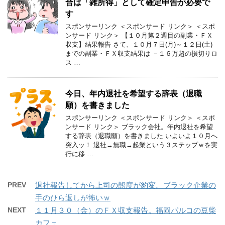
合は「雑所得」として確定申告が必要で
す
スポンサーリンク ＜スポンサード リンク＞ ＜スポ
ンサード リンク＞ 【１０月第２週目の副業・ＦＸ
収支】結果報告 さて、１０月７日(月)～１２日(土)
までの副業・ＦＸ収支結果は －１６万超の損切りロ
ス …
今日、年内退社を希望する辞表（退職
願）を書きました
スポンサーリンク ＜スポンサード リンク＞ ＜スポ
ンサード リンク＞ ブラック会社。年内退社を希望
する辞表（退職願）を書きました いよいよ１０月へ
突入ッ！ 退社→無職→起業という３ステップｗを実
行に移 …
PREV
退社報告してから上司の態度が豹変。ブラック企業の
手のひら返しが怖いｗ
NEXT
１１月３０（金）のＦＸ収支報告。福岡パルコの豆柴
カフェ