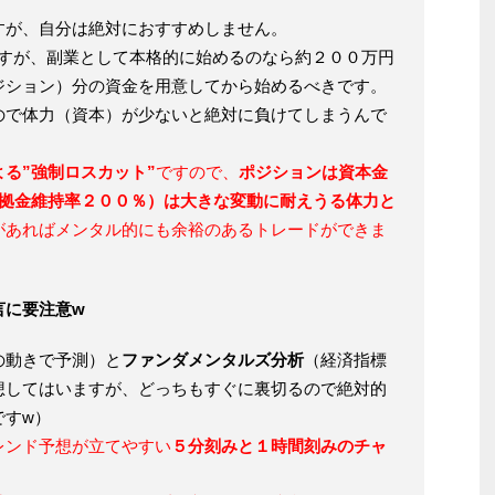
すが、自分は絶対におすすめしません。
ですが、副業として本格的に始めるのなら約２００万円
ジション）分の資金を用意してから始めるべきです。
ので体力（資本）が少ないと絶対に負けてしまうんで
る”強制ロスカット”
ですので、
ポジションは資本金
証拠金維持率２００％）は大きな変動に耐えうる体力と
があればメンタル的にも余裕のあるトレードができま
言に要注意w
の動きで予測）と
ファンダメンタルズ分析
（経済指標
想してはいますが、どっちもすぐに裏切るので絶対的
ですw）
レンド予想が立てやすい
５分刻みと１時間刻みのチャ