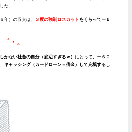
した。
６年）の収支は、
３度の強制ロスカット
をくらってー６
・゜・。
しかない社畜の自分（底辺すぎるｗ）
にとって、ー６０
、
キャッシング（カードローン＝借金）して充填する
し