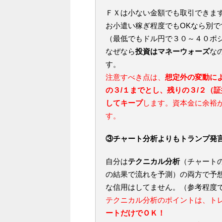
ＦＸは小ない金額でも取引できま
お小遣い稼ぎ程度でもOKなら別
（最低でもドル円で３０～４０ポ
なぜなら
投資はマネーウォーズ
な
す。
注意すべき点は、
想定外の変動によ
の３/１までとし、残りの３/２（
してキープ
します。資本金に余裕
す。
③チャート分析よりもトランプ発
自分は
テクニカル分析
（チャート
の結果で流れを予測）の両方で予
な信用はしてません。（参考程度
テクニカル分析のポイントは、ト
ートだけでＯＫ！