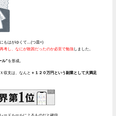
もはがゆくて…(つ皿<)
再考し、なにが敗因だったのか必至で勉強
しました。
ール”
を形成。
Ｘ収支は、なんと
＋１２０万円という副業として大満足
レードルールによるものだと確信。