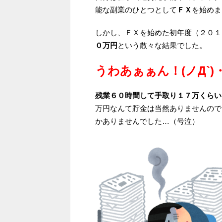
能な副業のひとつとして
ＦＸ
を始めま
しかし、ＦＸを始めた初年度（２０１
０万円
という散々な結果でした。
うわあぁぁん！(ノД`)
残業６０時間して手取り１７万くらい
万円なんて貯金は当然ありませんので
かありませんでした…（号泣）