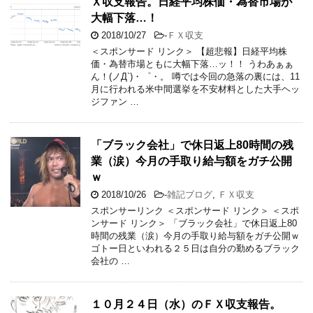
Ｘ収支報告。日経平均株価・為替市場が
大幅下落…！
2018/10/27
-
ＦＸ収支
＜スポンサード リンク＞ 【超悲報】日経平均株
価・為替市場ともに大幅下落…ッ！！ うわあぁぁ
ん！(ノД`)・゜・。 噂では今回の急落の裏には、11
月に行われる米中間選挙を不安材料とした大手ヘッ
ジファン …
「ブラック会社」で休日返上80時間の残
業（涙）今月の手取り給与額をガチ公開
ｗ
2018/10/26
-
雑記ブログ
,
ＦＸ収支
スポンサーリンク ＜スポンサード リンク＞ ＜スポ
ンサード リンク＞ 「ブラック会社」で休日返上80
時間の残業（涙）今月の手取り給与額をガチ公開ｗ
ゴトー日といわれる２５日は自分の勤めるブラック
会社の …
１０月２４日（水）のＦＸ収支報告。