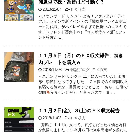
間選挙で株・為替はどう動く？
2018/11/07
-
ＦＸ収支
＜スポンサード リンク＞ ども！ファンタジーライ
フオンラインで新イベントの「闇炎獣フレイムデュ
ーク討伐戦」がハイレベルすぎて挫折中のコスギで
す…（フレンド募集中ｗ） ”コスギ侍☆２世”でフレ
ンド検索だ …
１１月５日（月）のＦＸ収支報告。焼き
肉プレートを購入ｗ
2018/11/06
-
雑記ブログ
,
ＦＸ収支
＜スポンサード リンク＞ 11月に入っていよいよ肌
寒い季節になってきました。 ２日間で３０時間以上
も寝てる嫁ｗが、目覚めてひとこと 「おら、自宅で
焼肉
が食べたいぞ♪」と言ったので、ヨ …
１１月２日(金)、３(土)のＦＸ収支報告
2018/11/03
-
ＦＸ収支
【朗報】１１月に入って、底打ちだった株価と為替
が急騰しました！！ 今月６日の米中間選挙を前にし