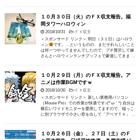
１０月３０日（火）のＦＸ収支報告。福
岡タワーハロウィン
2018/10/31
-
ＦＸ収支
＜スポンサード リンク＞ 明日（３１日）はハロウ
ィン
です。…というものの、まだそれらしいこと
は何一つやってませんでしたので、プチ贅沢して嫁
さんとハロウィンランチブッフェで豪遊してきま …
１０月２９日（月）のＦＸ収支報告。ア
ニメは作業BGMですｗ
2018/10/30
-
ＦＸ収支
＜スポンサード リンク＞ 新しい業務用パソコン
（Mouse Pro）での作業が快適です♪(*´ω｀*) 自分は
横広いワイドモニターを愛用してますので、端っこ
に別ブラウザで小さい窓を出して「アベマＴＶ」 …
１０月２６日（金）、２７日（土）のＦ