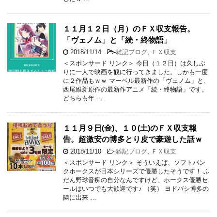
１１月１２日（月）のＦＸ収支報告。
「ヴェノム」と「続・終物語」
2018/11/14
-
雑記ブログ
,
ＦＸ収支
＜スポンサード リンク＞ 今日（１２日）は久しぶ
りに一人で映画を観に行ってきました。しかも一度
に２作品もｗｗ マーベル最新作の「ヴェノム」と、
西尾維新原作の最新作アニメ「続・終物語」です。
どちらも年 …
１１月９日(金)、１０(土)のＦＸ収支報
告。超激安の博多とり皮で豪遊した話ｗ
2018/11/10
-
雑記ブログ
,
ＦＸ収支
＜スポンサード リンク＞ そういえば、ソフトバン
クホークスが日本シリーズで優勝したそうです！ ふ
だん野球音痴の自分なんですけど、ホークス優勝セ
ールはいつでも大歓迎です♪ （笑） ヨドバシ博多の
隣に出来 …