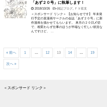
「あず２０号」に執筆します！
2018/10/26
-
雑記ブログ
,
ＦＸ収支
＜スポンサード リンク＞ 【お知らせです】 年末発
行予定の某漫画サークルの会誌「あず２０号」に新
作漫画を描かせてもらいます。 来月の２０日〆切
で、相変わらず仕事のほうが半端なく忙しい状況な
んですけど、 …
« 前へ
1
…
12
13
14
…
19
次へ »
＜スポンサード リンク＞