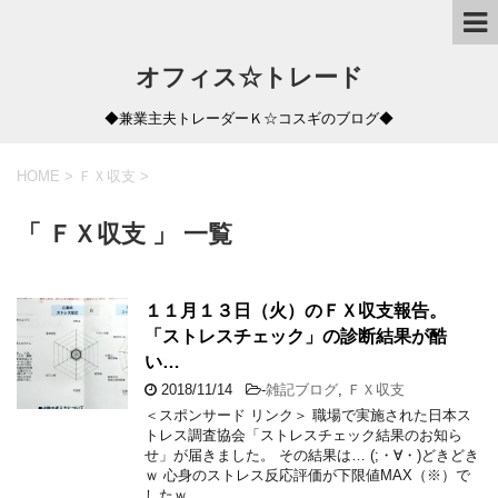
オフィス☆トレード
◆兼業主夫トレーダーＫ☆コスギのブログ◆
HOME
>
ＦＸ収支
>
「 ＦＸ収支 」 一覧
１１月１３日（火）のＦＸ収支報告。
「ストレスチェック」の診断結果が酷
い…
2018/11/14
-
雑記ブログ
,
ＦＸ収支
＜スポンサード リンク＞ 職場で実施された日本ス
トレス調査協会「ストレスチェック結果のお知ら
せ」が届きました。 その結果は… (;・∀・)どきどき
ｗ 心身のストレス反応評価が下限値MAX（※）で
したｗ …