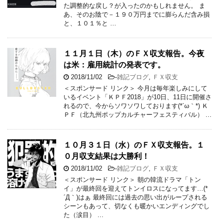
た調整的な戻し？が入ったのかもしれません。 ま
あ、そのお陰で－１９０万円までに膨らんだ含み損
と、１０１％と …
１１月１日（木）のＦＸ収支報告。今夜
は米：雇用統計の発表です。
2018/11/02
-
雑記ブログ
,
ＦＸ収支
＜スポンサード リンク＞ 今月は毎年楽しみにして
いるイベント「ＫＰＦ2018」が10日、11日に開催さ
れるので、今からソワソワしております(*´ω｀*) Ｋ
ＰＦ（北九州ポップカルチャーフェスティバル） …
１０月３１日（水）のＦＸ収支報告。１
０月収支結果は大勝利！
2018/11/02
-
雑記ブログ
,
ＦＸ収支
＜スポンサード リンク＞ 朝の韓流ドラマ「トン
イ」が最終回を迎えてトンイロスになってます…(*
´Д｀)はぁ 最終回には過去の思い出がループされる
シーンもあって、切なくも暖かいエンディングでし
た（涙目） …