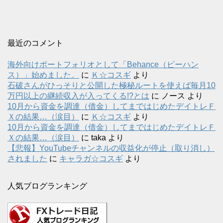
最近のコメント
海外向けポートフォリオとして「Behance（ビーハン
ス）」始めました。
に
Ｋ☆コスギ
より
石破さんがひっそりと公開した極秘ルートを使えば毎月10
万円以上の継続収入が入ってくる!?とは
に
ノース
より
10月から資金を調達（借金）してまではじめたデイトレＦ
Ｘの結果…（涙目）
に
Ｋ☆コスギ
より
10月から資金を調達（借金）してまではじめたデイトレＦ
Ｘの結果…（涙目）
に
taka
より
【悲報】YouTubeチャンネルの収益化が停止（取り消し）
されました
に
キャラガ☆コスギ
より
人気ブログランキング