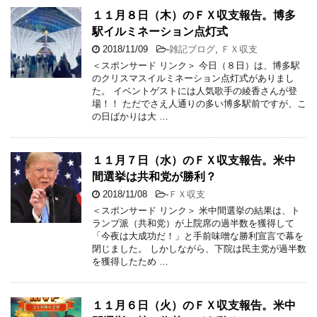
１１月８日（木）のＦＸ収支報告。博多
駅イルミネーション点灯式
2018/11/09
-
雑記ブログ
,
ＦＸ収支
＜スポンサード リンク＞ 今日（８日）は、博多駅
のクリスマスイルミネーション点灯式がありまし
た。 イベントゲストには人気歌手の綾香さんが登
場！！ ただでさえ人通りの多い博多駅前ですが、こ
の日ばかりは大 …
１１月７日（水）のＦＸ収支報告。米中
間選挙は共和党が勝利？
2018/11/08
-
ＦＸ収支
＜スポンサード リンク＞ 米中間選挙の結果は、ト
ランプ派（共和党）が上院席の過半数を獲得して
「今夜は大成功だ！」と手前味噌な勝利宣言で幕を
閉じました。 しかしながら、下院は民主党が過半数
を獲得したため …
１１月６日（火）のＦＸ収支報告。米中