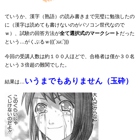
ていうか、漢字（熟語）の読み書きまで完璧に勉強したの
に（漢字は読めても書けないのがパソコン世代なので
ｗ）、試験の回答方法が
全て選択式のマークシート
だった
という…がくぶるｗ(((´;ω;`)))
今回の受講人数は約１００人ほどで、合格者は僅か３０名
という３倍超の難関でした。
いうまでもありません（玉砕）
結果は…