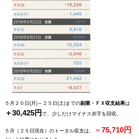
５月２０日(月)～２５日(土)までの
副業・ＦＸ収支結果
は
＋30,425円
で、少しだけマイナス赤字を回収。
－75,710円
５月（２５日現在）のトータル収支は、