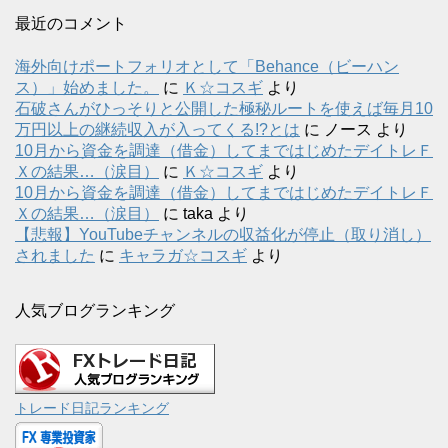
最近のコメント
海外向けポートフォリオとして「Behance（ビーハン
ス）」始めました。
に
Ｋ☆コスギ
より
石破さんがひっそりと公開した極秘ルートを使えば毎月10
万円以上の継続収入が入ってくる!?とは
に
ノース
より
10月から資金を調達（借金）してまではじめたデイトレＦ
Ｘの結果…（涙目）
に
Ｋ☆コスギ
より
10月から資金を調達（借金）してまではじめたデイトレＦ
Ｘの結果…（涙目）
に
taka
より
【悲報】YouTubeチャンネルの収益化が停止（取り消し）
されました
に
キャラガ☆コスギ
より
人気ブログランキング
トレード日記ランキング