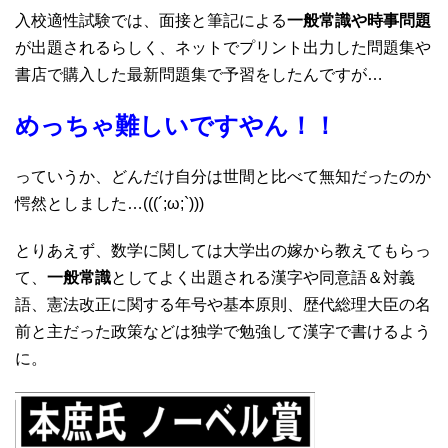
入校適性試験では、面接と筆記による
一般常識や時事問題
が出題されるらしく、ネットでプリント出力した問題集や
書店で購入した最新問題集で予習をしたんですが…
めっちゃ難しいですやん！！
っていうか、どんだけ自分は世間と比べて無知だったのか
愕然としました…(((´;ω;`)))
とりあえず、数学に関しては大学出の嫁から教えてもらっ
て、
一般常識
としてよく出題される漢字や同意語＆対義
語、憲法改正に関する年号や基本原則、歴代総理大臣の名
前と主だった政策などは独学で勉強して漢字で書けるよう
に。