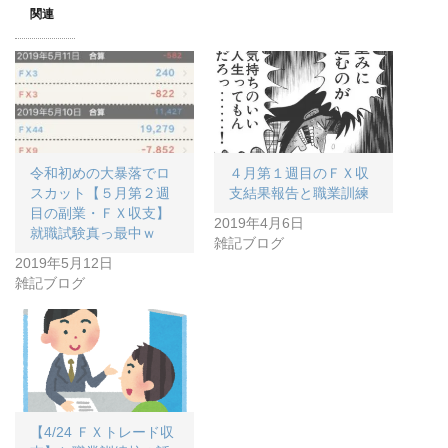
関連
令和初めの大暴落でロ
４月第１週目のＦＸ収
スカット【５月第２週
支結果報告と職業訓練
目の副業・ＦＸ収支】
2019年4月6日
就職試験真っ最中ｗ
雑記ブログ
2019年5月12日
雑記ブログ
【4/24 ＦＸトレード収