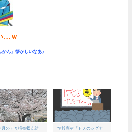
い…ｗ
んかん」懐かしいなあ）
３月のＦＸ損益収支結
情報商材「ＦＸのシグナ