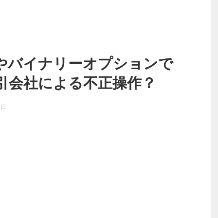
やバイナリーオプションで
引会社による不正操作？
8日