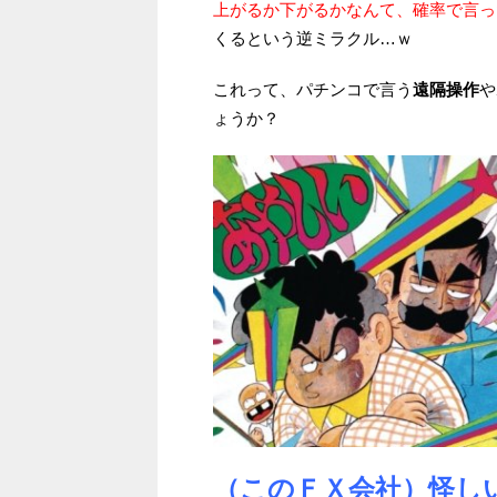
上がるか下がるかなんて、確率で言っ
くるという逆ミラクル…ｗ
これって、パチンコで言う
遠隔操作
や
ょうか？
（このＦＸ会社）怪し