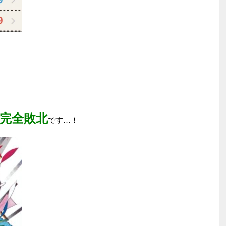
完全敗北
です…！