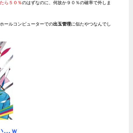
たら５０％
のはずなのに、何故か９０％の確率で外しま
ホールコンピューターでの
出玉管理
に似たやつなんでし
い…ｗ