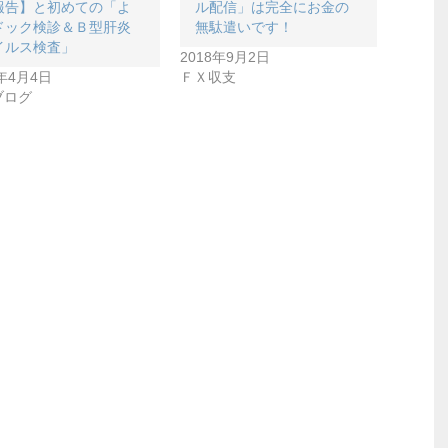
報告】と初めての「よ
ル配信」は完全にお金の
ドック検診＆Ｂ型肝炎
無駄遣いです！
イルス検査」
2018年9月2日
0年4月4日
ＦＸ収支
ブログ