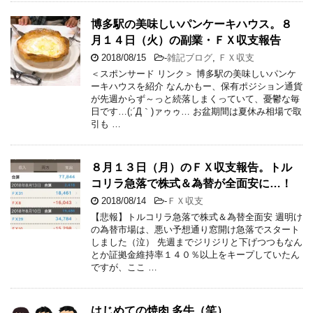
博多駅の美味しいパンケーキハウス。８
月１４日（火）の副業・ＦＸ収支報告
2018/08/15
-
雑記ブログ
,
ＦＸ収支
＜スポンサード リンク＞ 博多駅の美味しいパンケ
ーキハウスを紹介 なんかもー、保有ポジション通貨
が先週からず～っと続落しまくっていて、憂鬱な毎
日です…(;´Д｀)ァゥゥ… お盆期間は夏休み相場で取
引も …
８月１３日（月）のＦＸ収支報告。トル
コリラ急落で株式＆為替が全面安に…！
2018/08/14
-
ＦＸ収支
【悲報】トルコリラ急落で株式＆為替全面安 週明け
の為替市場は、悪い予想通り窓開け急落でスタート
しました（泣） 先週までジリジリと下げつつもなん
とか証拠金維持率１４０％以上をキープしていたん
ですが、ここ …
はじめての焼肉 多牛（笑）