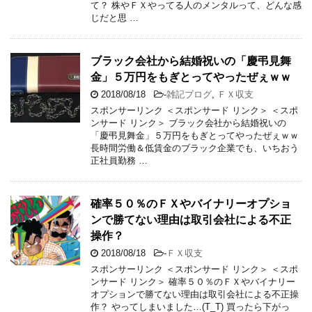
て？ 株やＦＸやってる人のメンタルって、どんな感
じだと思 …
ブラック会社から結婚祝いの「慶弔見舞
金」５万円をもぎとってやったぜぇｗｗ
2018/08/18
-
雑記ブログ
,
ＦＸ収支
スポンサーリンク ＜スポンサード リンク＞ ＜スポ
ンサード リンク＞ ブラック会社から結婚祝いの
「慶弔見舞金」５万円をもぎとってやったぜぇｗｗ
長時間労働＆低賃金のブラック企業でも、いちおう
正社員勤務 …
確率５０％のＦＸやバイナリーオプショ
ンで勝てない理由は取引会社による不正
操作？
2018/08/18
-
ＦＸ収支
スポンサーリンク ＜スポンサード リンク＞ ＜スポ
ンサード リンク＞ 確率５０％のＦＸやバイナリー
オプションで勝てない理由は取引会社による不正操
作？ やってしまいました…(T_T) 買ったら下がっ