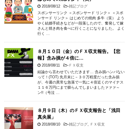
2018/08/12
-
雑記ブログ
スポンサーリンク ＜スポンサード リンク＞ ＜スポ
ンサード リンク＞ はじめての焼肉 多牛（笑） よう
やく結婚手続きなどが一段落したので、奮発して嫁
さんと焼き肉を食べに行くことになりました。 よく
行く …
８月１０日（金）のＦＸ収支報告。【悲
報】含み損が４倍に…
2018/08/11
-
ＦＸ収支
結論から言わせていただきます… 含み損ハンパない
って！(TOT) 先月末に－３０万程度だった含み損
が、今週の異常な急落で一気に４倍近くのマイナス
１１６万円にまで膨らんでしまいましたァァァ～
ン!!（号泣 …
８月９日（木）のＦＸ収支報告と「浅田
真央展」
2018/08/10
-
雑記ブログ
,
ＦＸ収支