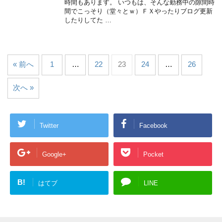
時間もあります。 いつもは、そんな勤務中の隙間時
間でこっそり（堂々とｗ）ＦＸやったりブログ更新
したりしてた …
« 前へ
1
…
22
23
24
…
26
次へ »
Twitter
Facebook
Google+
Pocket
B!
はてブ
LINE