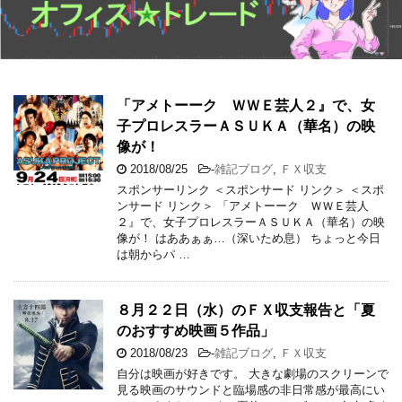
「アメトーーク ＷＷＥ芸人２』で、女
子プロレスラーＡＳＵＫＡ（華名）の映
像が！
2018/08/25
-
雑記ブログ
,
ＦＸ収支
スポンサーリンク ＜スポンサード リンク＞ ＜スポ
ンサード リンク＞ 「アメトーーク ＷＷＥ芸人
２』で、女子プロレスラーＡＳＵＫＡ（華名）の映
像が！ はああぁぁ…（深いため息） ちょっと今日
は朝からパ …
８月２２日（水）のＦＸ収支報告と「夏
のおすすめ映画５作品」
2018/08/23
-
雑記ブログ
,
ＦＸ収支
自分は映画が好きです。 大きな劇場のスクリーンで
見る映画のサウンドと臨場感の非日常感が最高にい