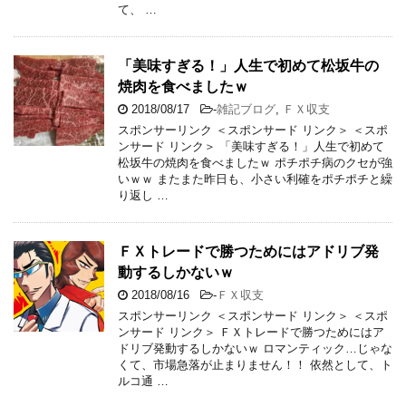
て、 …
「美味すぎる！」人生で初めて松坂牛の
焼肉を食べましたｗ
2018/08/17
-
雑記ブログ
,
ＦＸ収支
スポンサーリンク ＜スポンサード リンク＞ ＜スポ
ンサード リンク＞ 「美味すぎる！」人生で初めて
松坂牛の焼肉を食べましたｗ ポチポチ病のクセが強
いｗｗ またまた昨日も、小さい利確をポチポチと繰
り返し …
ＦＸトレードで勝つためにはアドリブ発
動するしかないｗ
2018/08/16
-
ＦＸ収支
スポンサーリンク ＜スポンサード リンク＞ ＜スポ
ンサード リンク＞ ＦＸトレードで勝つためにはア
ドリブ発動するしかないｗ ロマンティック…じゃな
くて、市場急落が止まりません！！ 依然として、ト
ルコ通 …