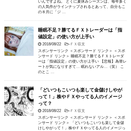
いんですよね。 とくに夏休みシーズンは、毎年多く
の人気作がラインナップされるとあって、自分もこ
の８月に「ジ …
睡眠不足？勝てるＦＸトレーダーは「指
値設定」の使い方が上手い
2018/08/22
-
ＦＸ収支
スポンサーリンク ＜スポンサード リンク＞ ＜スポ
ンサード リンク＞ 睡眠不足？勝てるＦＸトレーダ
ーは「指値設定」の使い方が上手い 【悲報】為替レ
ートが気になりすぎて… 眠れないアル…（笑） こ
のとこ …
「どいつもこいつも楽して金儲けしやが
って！」株やＦＸやってる人のイメージ
って？
2018/08/22
-
ＦＸ収支
スポンサーリンク ＜スポンサード リンク＞ ＜スポ
ンサード リンク＞ 「どいつもこいつも楽して金儲
けしやがって！」株やＦＸやってる人のイメージっ