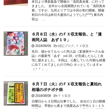
本日より博多阪急で開催の「浅田真央展」に行って
きました。 去年から全国展開されている「浅田真央
展」ですが、九州エリアでは今回が初の開催。開催
初日の今日は終日大盛況のようでした(*^^*) 展示内
容は、 …
８月８日（水）のＦＸ収支報告。と「漫
画同人誌 あず１９」
2018/08/09
-
雑記ブログ
,
ＦＸ収支
先日、描かせてもらった同人誌（某漫画サークル会
誌）の最新号「あず vol.19」が完成したらしく自
宅に届きました。 今回は、心配していた印刷も綺麗
に出てくれてましたので内心 ホッとしていますｗ
（＾＾； …
８月７日（火）のＦＸ収支報告と夏枯れ
相場のポチポチ病
2018/08/08
-
ＦＸ収支
日曜日から３日間お仕事でした。 自分の１日の勤務
時間は、早朝から夜まで残業込みで平均１２～１５