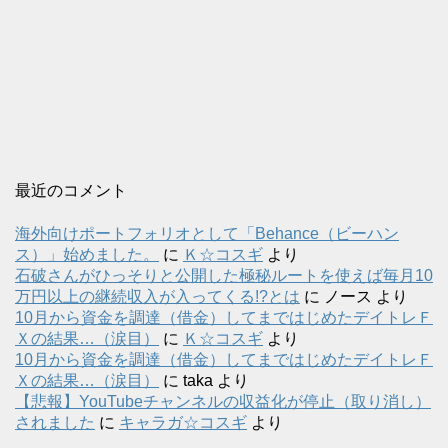
最近のコメント
海外向けポートフォリオとして「Behance（ビーハン
ス）」始めました。
に
Ｋ☆コスギ
より
石破さんがひっそりと公開した極秘ルートを使えば毎月10
万円以上の継続収入が入ってくる!?とは
に
ノース
より
10月から資金を調達（借金）してまではじめたデイトレＦ
Ｘの結果…（涙目）
に
Ｋ☆コスギ
より
10月から資金を調達（借金）してまではじめたデイトレＦ
Ｘの結果…（涙目）
に
taka
より
【悲報】YouTubeチャンネルの収益化が停止（取り消し）
されました
に
キャラガ☆コスギ
より