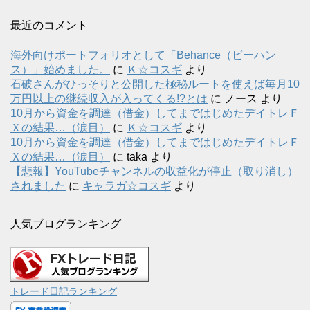
最近のコメント
海外向けポートフォリオとして「Behance（ビーハン
ス）」始めました。
に
Ｋ☆コスギ
より
石破さんがひっそりと公開した極秘ルートを使えば毎月10
万円以上の継続収入が入ってくる!?とは
に
ノース
より
10月から資金を調達（借金）してまではじめたデイトレＦ
Ｘの結果…（涙目）
に
Ｋ☆コスギ
より
10月から資金を調達（借金）してまではじめたデイトレＦ
Ｘの結果…（涙目）
に
taka
より
【悲報】YouTubeチャンネルの収益化が停止（取り消し）
されました
に
キャラガ☆コスギ
より
人気ブログランキング
トレード日記ランキング